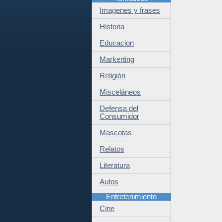
Imagenes y frases
Historia
Educacion
Markerting
Religión
Misceláneos
Defensa del
Consumidor
Mascotas
Relatos
Literatura
Autos
Entretenimiento
Cine