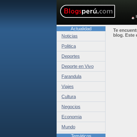
Actualidad
Te encuentr
blog. Este 
Noticias
Politica
Deportes
Deporte en Vivo
Farandula
Viajes
Cultura
Negocios
Economia
Mundo
Temáticos