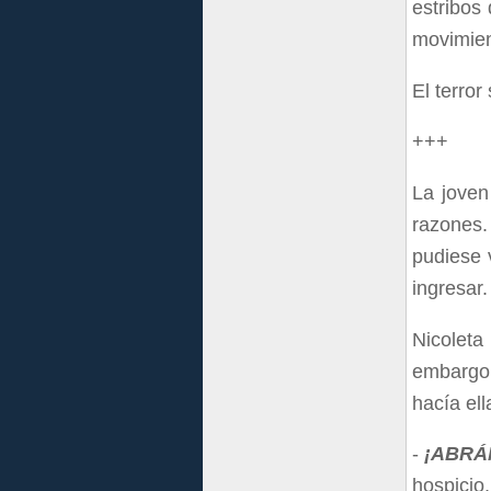
estribos
movimien
El terro
+++
La joven
razones.
pudiese 
ingresar.
Nicoleta
embargo,
hacía ell
-
¡ABRÁ
hospicio