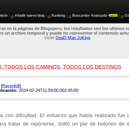
|
|
|
|
Inicio
Añadir nuevo blog
Ranking
Buscardor Avanzado
Co
as en la páginas de Blogsperu, los resultados son los ultimos c
es un archivo temporal y puede no representar el contenido actu
Visite
DeaD Man JoKing
 I. TODOS LOS CAMINOS, TODOS LOS DESTINOS
[
Ravenloft
]
licación:
2024-02-24T11:59:00.002-05:00
a con dificultad. El esfuerzo que había realizado fue
ra tratar de reponerse. Soltó un par de botones de 