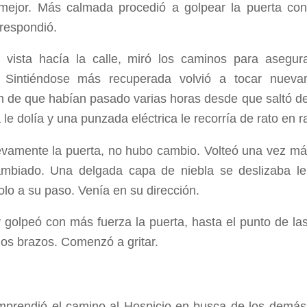
 mejor. Más calmada procedió a golpear la puerta con
 respondió.
a vista hacía la calle, miró los caminos para asegu
. Sintiéndose más recuperada volvió a tocar nueva
n de que habían pasado varias horas desde que saltó de
 le dolía y una punzada eléctrica le recorría de rato en r
vamente la puerta, no hubo cambio. Volteó una vez más 
mbiado. Una delgada capa de niebla se deslizaba len
olo a su paso. Venía en su dirección.
y golpeó con más fuerza la puerta, hasta el punto de l
os brazos. Comenzó a gritar.
prendió el camino al Hospicio en busca de los demás