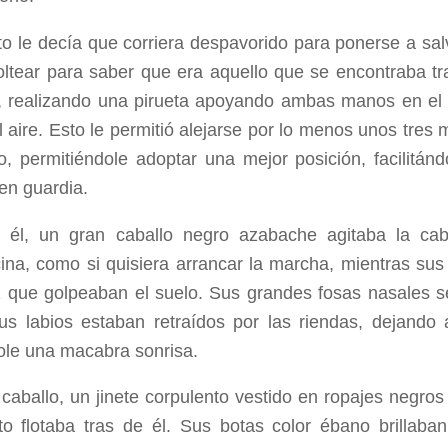
nto le decía que corriera despavorido para ponerse a sal
oltear para saber que era aquello que se encontraba tra
, realizando una pirueta apoyando ambas manos en el 
l aire. Esto le permitió alejarse por lo menos unos tres
o, permitiéndole adoptar una mejor posición, facilitá
en guardia.
a él, un gran caballo negro azabache agitaba la ca
ina, como si quisiera arrancar la marcha, mientras sus
 que golpeaban el suelo. Sus grandes fosas nasales 
s labios estaban retraídos por las riendas, dejando a
ole una macabra sonrisa.
 caballo, un jinete corpulento vestido en ropajes negro
lto flotaba tras de él. Sus botas color ébano brillab