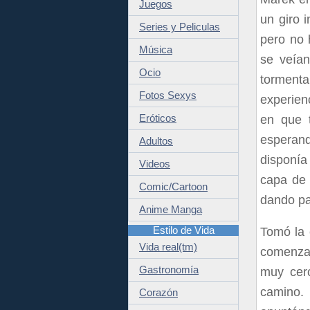
Juegos
un giro 
Series y Peliculas
pero no 
Música
se veían
Ocio
tormenta
Fotos Sexys
experien
Eróticos
en que 
esperand
Adultos
disponía
Videos
capa de 
Comic/Cartoon
dando pa
Anime Manga
Estilo de Vida
Tomó la 
Vida real(tm)
comenzar
Gastronomía
muy cer
camino.
Corazón