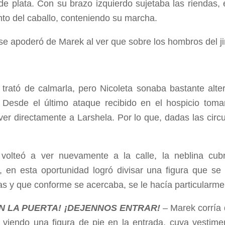
 de plata. Con su brazo izquierdo sujetaba las riendas, 
to del caballo, conteniendo su marcha.
r se apoderó de Marek al ver que sobre los hombros del j
 trató de calmarla, pero Nicoleta sonaba bastante alt
 Desde el último ataque recibido en el hospicio tom
ver directamente a Larshela. Por lo que, dadas las circu
 volteó a ver nuevamente a la calle, la neblina cub
 en esta oportunidad logró divisar una figura que se
as y que conforme se acercaba, se le hacía particularmen
N LA PUERTA! ¡DEJENNOS ENTRAR!
– Marek corría
, viendo una figura de pie en la entrada, cuya vestime