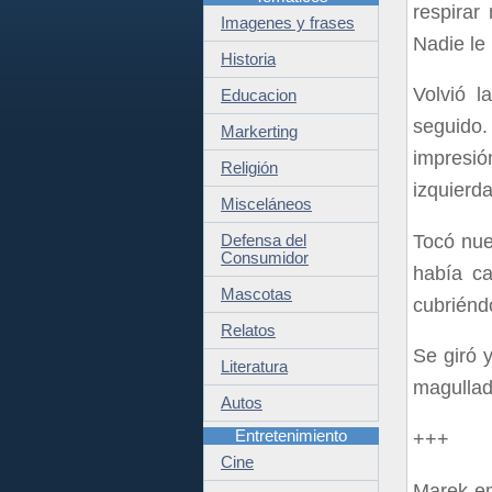
respirar
Imagenes y frases
Nadie le
Historia
Volvió l
Educacion
seguido
Markerting
impresió
Religión
izquierda
Misceláneos
Tocó nue
Defensa del
Consumidor
había ca
Mascotas
cubriénd
Relatos
Se giró 
Literatura
magullad
Autos
Entretenimiento
+++
Cine
Marek em