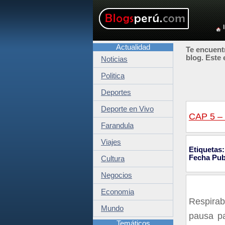
Actualidad
Te encuentr
blog. Este 
Noticias
Politica
Deportes
Deporte en Vivo
CAP 5 –
Farandula
Viajes
Etiquetas:
Fecha Pub
Cultura
Negocios
Economia
Respirab
Mundo
pausa pa
Temáticos