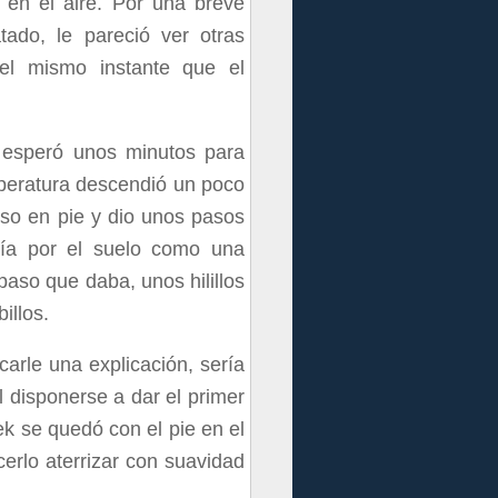
 en el aire. Por una breve
ado, le pareció ver otras
 el mismo instante que el
e esperó unos minutos para
peratura descendió un poco
uso en pie y dio unos pasos
luía por el suelo como una
paso que daba, unos hilillos
illos.
arle una explicación, sería
 disponerse a dar el primer
ek se quedó con el pie en el
cerlo aterrizar con suavidad