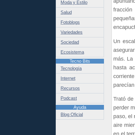
apuntánd
Moda y Estilo
fracción
Salud
pequeña
Fotoblogs
encapuch
Variedades
Un escal
Sociedad
asegurar
Ecosistema
más. La 
Tecno Bits
hasta ac
Tecnología
corrient
Internet
parecían 
Recursos
Podcast
Trató de
perder m
Ayuda
Blog Oficial
paso, el 
aire mie
en el ter