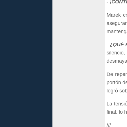
-
¡CONT
Marek cr
asegura
mantenga 
-
¿QUÉ 
silencio
desmayab
De repen
portón de
logró sob
La tensió
final, lo
///