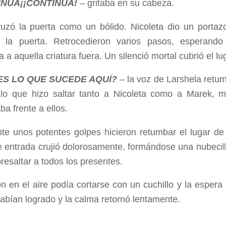
INÚA¡¡CONTINÚA!
– gritaba en su cabeza.
uzó la puerta como un bólido. Nicoleta dio un portazo
r la puerta. Retrocedieron varios pasos, esperand
a aquella criatura fuera. Un silenció mortal cubrió el lu
ES LO QUE SUCEDE AQUÍ?
– la voz de Larshela retum
, lo que hizo saltar tanto a Nicoleta como a Marek, m
a frente a ellos.
te unos potentes golpes hicieron retumbar el lugar de
 entrada crujió dolorosamente, formándose una nubecilla d
resaltar a todos los presentes.
n en el aire podía cortarse con un cuchillo y la espera 
 habían logrado y la calma retornó lentamente.