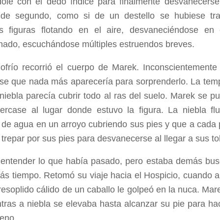
ole con el dedo índice para finalmente desvanecerse
 de segundo, como si de un destello se hubiese trat
s figuras flotando en el aire, desvaneciéndose en
ado, escuchándose múltiples estruendos breves.
ofrío recorrió el cuerpo de Marek. Inconscientement
se que nada más aparecería para sorprenderlo. La tem
niebla parecía cubrir todo al ras del suelo. Marek se p
ercase al lugar donde estuvo la figura. La niebla f
e de agua en un arroyo cubriendo sus pies y que a cada 
trepar por sus pies para desvanecerse al llegar a sus tob
 entender lo que había pasado, pero estaba demás busc
ás tiempo. Retomó su viaje hacia el Hospicio, cuando al
resoplido cálido de un caballo le golpeó en la nuca. Mar
ntras a niebla se elevaba hasta alcanzar su pie para ha
reno.