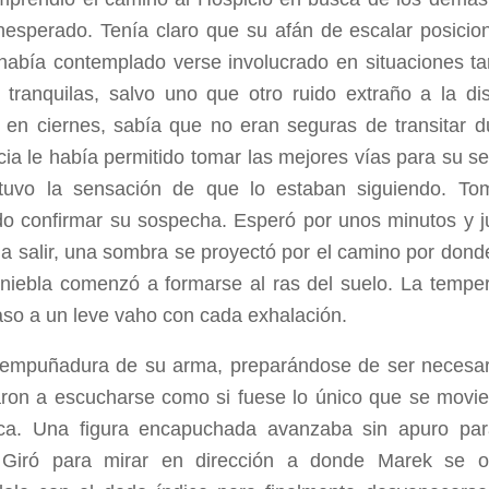
inesperado. Tenía claro que su afán de escalar posicion
había contemplado verse involucrado en situaciones tan 
 tranquilas, salvo uno que otro ruido extraño a la di
 en ciernes, sabía que no eran seguras de transitar d
cia le había permitido tomar las mejores vías para su
tuvo la sensación de que lo estaban siguiendo. To
o confirmar su sospecha. Esperó por unos minutos y 
 a salir, una sombra se proyectó por el camino por don
niebla comenzó a formarse al ras del suelo. La temper
so a un leve vaho con cada exhalación.
empuñadura de su arma, preparándose de ser necesario
on a escucharse como si fuese lo único que se movie
ca. Una figura encapuchada avanzaba sin apuro par
 Giró para mirar en dirección a donde Marek se o