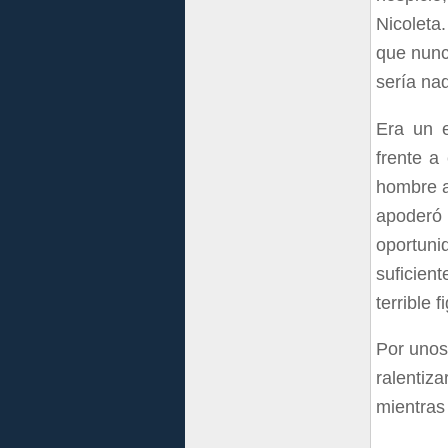
Nicoleta
que nunc
sería nad
Era un e
frente a
hombre a
apoderó 
oportuni
suficien
terrible 
Por unos
ralentiz
mientras 