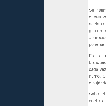
Su insti
querer v
adelante
giro en e
aparecid
ponerse 
Frente 
blanquec
cada vez
humo. Su
dibujánd
Sobre el
cuello a