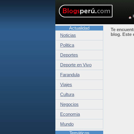
Actualidad
Te encuentr
blog. Este 
Noticias
Politica
Deportes
Deporte en Vivo
Farandula
Viajes
Cultura
Negocios
Economia
Mundo
Temáticos