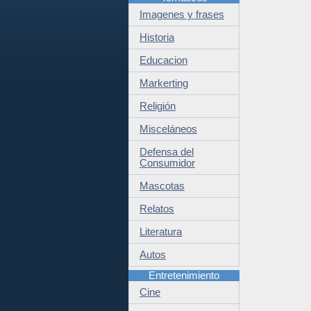
Imagenes y frases
Historia
Educacion
Markerting
Religión
Misceláneos
Defensa del
Consumidor
Mascotas
Relatos
Literatura
Autos
Entretenimiento
Cine