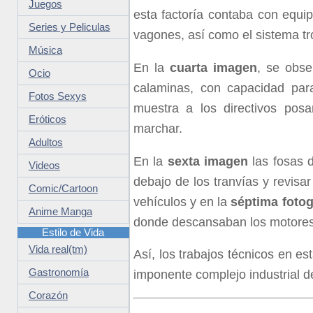
Juegos
esta factoría contaba con equip
Series y Peliculas
vagones, así como el sistema tro
Música
En la
cuarta imagen
, se obse
Ocio
calaminas, con capacidad pa
Fotos Sexys
muestra a los directivos posa
Eróticos
marchar.
Adultos
En la
sexta imagen
las fosas 
Videos
debajo de los tranvías y revisa
Comic/Cartoon
vehículos y en la
séptima fotog
Anime Manga
donde descansaban los motores 
Estilo de Vida
Vida real(tm)
Así, los trabajos técnicos en e
Gastronomía
imponente complejo industrial de
Corazón