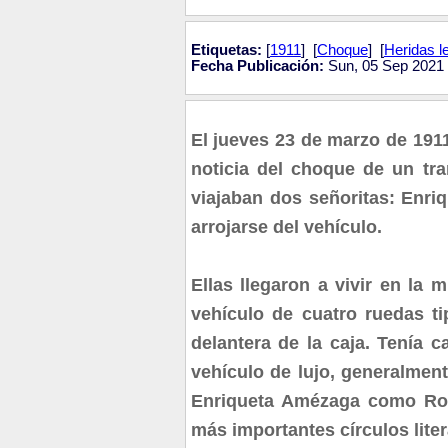
Etiquetas:
[
1911
] [
Choque
] [
Heridas l
Fecha Publicación:
Sun, 05 Sep 2021 
El jueves 23 de marzo de 1911
noticia del choque de un tr
viajaban dos señoritas: Enr
arrojarse del vehículo.
Ellas llegaron a vivir en la 
vehículo de cuatro ruedas ti
delantera de la caja. Tenía 
vehículo de lujo, generalmen
Enriqueta Amézaga como Ros
más importantes círculos liter