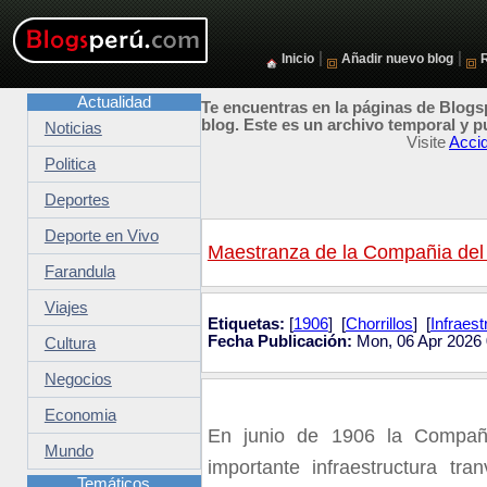
|
|
Inicio
Añadir nuevo blog
Actualidad
Te encuentras en la páginas de Blogsp
blog. Este es un archivo temporal y p
Noticias
Visite
Accid
Politica
Deportes
Deporte en Vivo
Maestranza de la Compañia del 
Farandula
Viajes
Etiquetas:
[
1906
] [
Chorrillos
] [
Infraest
Fecha Publicación:
Mon, 06 Apr 2026 
Cultura
Negocios
Economia
En junio de 1906 la Compañí
Mundo
importante infraestructura tra
Temáticos