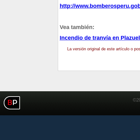
http://www.bomberosperu.gob
Vea también:
Incendio de tranvía en Plazuel
La versión original de este artículo o p
©20