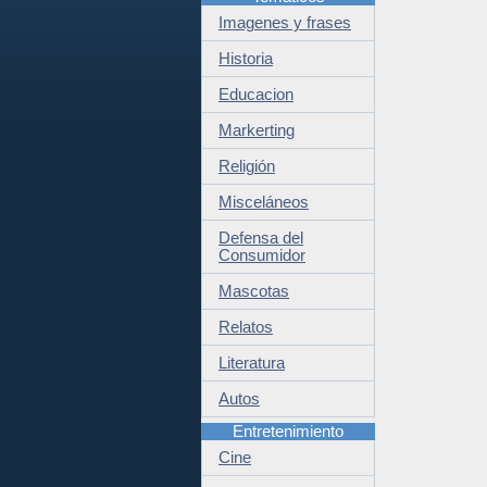
Imagenes y frases
Historia
Educacion
Markerting
Religión
Misceláneos
Defensa del
Consumidor
Mascotas
Relatos
Literatura
Autos
Entretenimiento
Cine