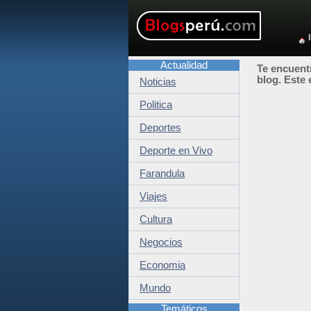
Actualidad
Te encuentr
blog. Este 
Noticias
Politica
Deportes
Deporte en Vivo
Farandula
Viajes
Cultura
Negocios
Economia
Mundo
Temáticos