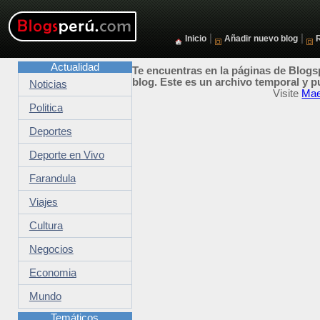
|
|
Inicio
Añadir nuevo blog
Actualidad
Te encuentras en la páginas de Blogsp
blog. Este es un archivo temporal y p
Noticias
Visite
Mae
Politica
Deportes
Deporte en Vivo
Farandula
Viajes
Cultura
Negocios
Economia
Mundo
Temáticos