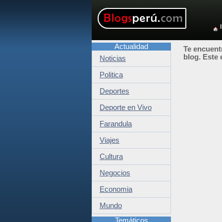
Actualidad
Te encuentr
blog. Este 
Noticias
Politica
Deportes
Deporte en Vivo
Farandula
Viajes
Cultura
Negocios
Economia
Mundo
Temáticos