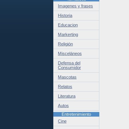
Imagenes y frases
Historia
Educacion
Markerting
Religión
Misceláneos
Defensa del
Consumidor
Mascotas
Relatos
Literatura
Autos
Entretenimiento
Cine