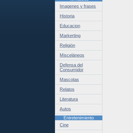
Imagenes y frases
Historia
Educacion
Markerting
Religión
Misceláneos
Defensa del
Consumidor
Mascotas
Relatos
Literatura
Autos
Entretenimiento
Cine