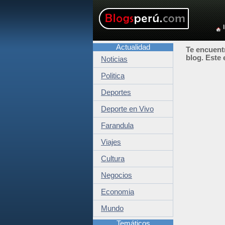
Actualidad
Te encuentr
blog. Este 
Noticias
Politica
Deportes
Deporte en Vivo
Farandula
Viajes
Cultura
Negocios
Economia
Mundo
Temáticos