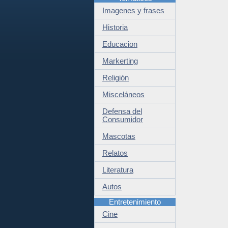
Imagenes y frases
Historia
Educacion
Markerting
Religión
Misceláneos
Defensa del
Consumidor
Mascotas
Relatos
Literatura
Autos
Entretenimiento
Cine