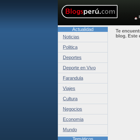
Actualidad
Te encuentr
blog. Este 
Noticias
Politica
Deportes
Deporte en Vivo
Farandula
Viajes
Cultura
Negocios
Economia
Mundo
Temáticos