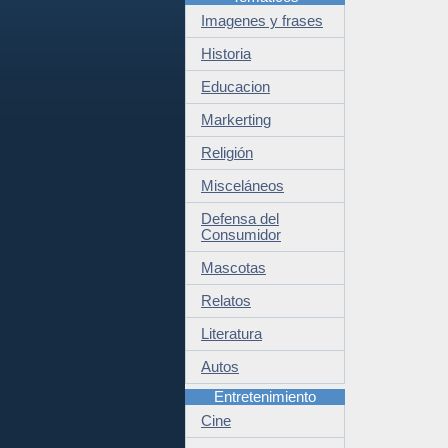
Imagenes y frases
Historia
Educacion
Markerting
Religión
Misceláneos
Defensa del
Consumidor
Mascotas
Relatos
Literatura
Autos
Entretenimiento
Cine