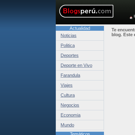
Actualidad
Te encuentr
blog. Este 
Noticias
Politica
Deportes
Deporte en Vivo
Farandula
Viajes
Cultura
Negocios
Economia
Mundo
Temáticos