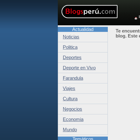
Actualidad
Te encuentr
blog. Este 
Noticias
Politica
Deportes
Deporte en Vivo
Farandula
Viajes
Cultura
Negocios
Economia
Mundo
Temáticos