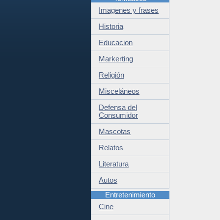
Imagenes y frases
Historia
Educacion
Markerting
Religión
Misceláneos
Defensa del
Consumidor
Mascotas
Relatos
Literatura
Autos
Entretenimiento
Cine