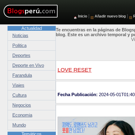
|
|
Inicio
Añadir nuevo blog
Actualidad
Te encuentras en la páginas de Blogsp
blog. Este es un archivo temporal y p
Noticias
V
Politica
Deportes
Deporte en Vivo
LOVE RESET
Farandula
Viajes
Fecha Publicación:
2024-05-01T01:40
Cultura
Negocios
Economia
Mundo
Temáticos