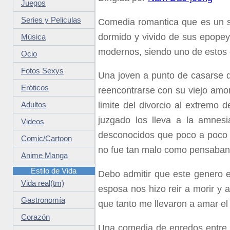
Juegos
Series y Peliculas
Comedia romantica que es un se
dormido y vivido de sus epopey
Música
modernos, siendo uno de estos
Ocio
Fotos Sexys
Una joven a punto de casarse d
Eróticos
reencontrarse con su viejo amor
limite del divorcio al extremo 
Adultos
juzgado los lleva a la amnes
Videos
desconocidos que poco a poco
Comic/Cartoon
no fue tan malo como pensaba
Anime Manga
Estilo de Vida
Debo admitir que este genero es
Vida real(tm)
esposa nos hizo reir a morir y
Gastronomía
que tanto me llevaron a amar el
Corazón
Una comedia de enredos entre 