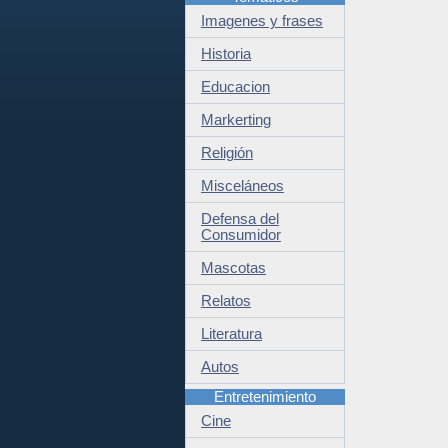
Imagenes y frases
Historia
Educacion
Markerting
Religión
Misceláneos
Defensa del
Consumidor
Mascotas
Relatos
Literatura
Autos
Entretenimiento
Cine