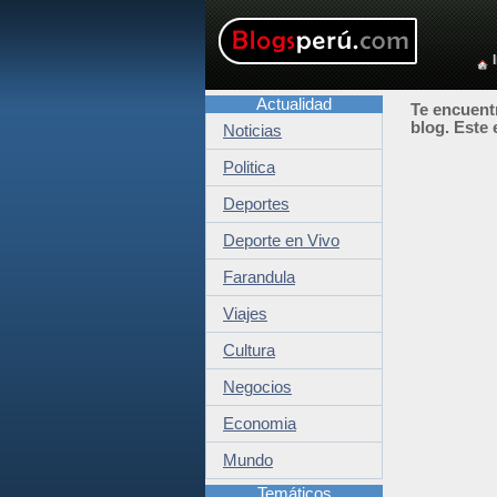
Actualidad
Te encuentr
blog. Este 
Noticias
Politica
Deportes
Deporte en Vivo
Farandula
Viajes
Cultura
Negocios
Economia
Mundo
Temáticos