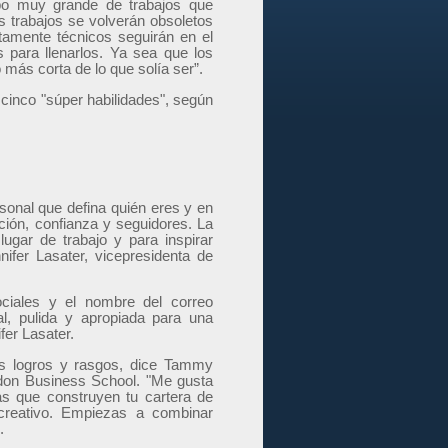
upo muy grande de trabajos que
s trabajos se volverán obsoletos
ltamente técnicos seguirán en el
 para llenarlos. Ya sea que los
más corta de lo que solía ser”.
cinco "súper habilidades", según
rsonal que defina quién eres y en
ación, confianza y seguidores. La
lugar de trabajo y para inspirar
ifer Lasater, vicepresidenta de
ciales y el nombre del correo
l, pulida y apropiada para una
fer Lasater.
us logros y rasgos, dice Tammy
ndon Business School. "Me gusta
las que construyen tu cartera de
 creativo. Empiezas a combinar
.