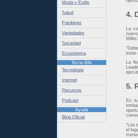
oport
Moda y Estilo
Salud
4. 
Fotoblogs
La co
Variedades
nuevo
Miller.
Sociedad
"Debe
estar 
Ecosistema
La fl
Tecno Bits
Leadi
Tecnología
ejecut
Internet
5. 
Recursos
Podcast
En tu
embar
Ayuda
oport
comer
Blog Oficial
"Los 
el lug
menud