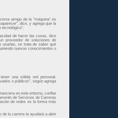
hacerse amigo de la "máquina" es
saparecer", dice, y agrega que la
 tecnológico".
pacidad de hacer las cosas, dice
 un proveedor de soluciones de
 usarlas, se trata de saber qué
quiriendo nuevos conocimientos o
ener una sólida red personal.
rivados o públicos”, según agrega
inanciera en este entorno, confiar
rtamento de Servicios de Carreras
ación de redes es la forma más
o de tu carrera te ayudará a abrir