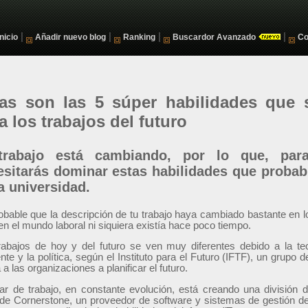
|
|
|
|
Inicio
Añadir nuevo blog
Ranking
Buscardor Avanzado
Co
as son las 5 súper habilidades que 
a los trabajos del futuro
trabajo está cambiando, por lo que, para
esitarás dominar estas habilidades que probab
a universidad.
obable que la descripción de tu trabajo haya cambiado bastante en lo
 en el mundo laboral ni siquiera existía hace poco tiempo.
rabajos de hoy y del futuro se ven muy diferentes debido a la te
te y la política, según el Instituto para el Futuro (IFTF), un grupo 
a las organizaciones a planificar el futuro.
gar de trabajo, en constante evolución, está creando una división d
e Cornerstone, un proveedor de software y sistemas de gestión de