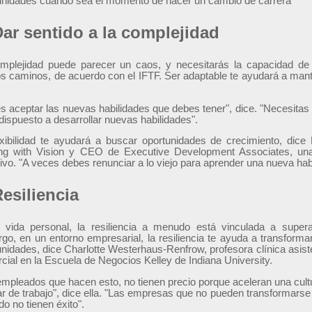
unidades cuando sea el momento de hacer un cambio de carrera
Dar sentido a la complejidad
mplejidad puede parecer un caos, y necesitarás la capacidad de 
s caminos, de acuerdo con el IFTF. Ser adaptable te ayudará a mante
s aceptar las nuevas habilidades que debes tener", dice. "Necesitas
dispuesto a desarrollar nuevas habilidades".
exibilidad te ayudará a buscar oportunidades de crecimiento, di
ng with Vision y CEO de Executive Development Associates, una 
ivo. "A veces debes renunciar a lo viejo para aprender una nueva habi
Resiliencia
 vida personal, la resiliencia a menudo está vinculada a super
go, en un entorno empresarial, la resiliencia te ayuda a transforma
unidades, dice Charlotte Westerhaus-Renfrow, profesora clínica asist
cial en la Escuela de Negocios Kelley de Indiana University.
empleados que hacen esto, no tienen precio porque aceleran una cult
ar de trabajo", dice ella. "Las empresas que no pueden transformarse 
o no tienen éxito".