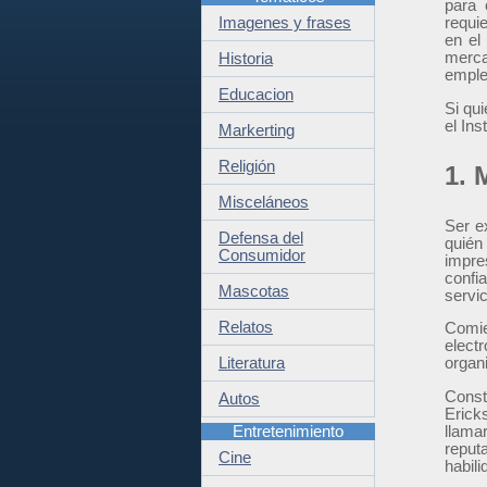
para 
Imagenes y frases
requi
en el
merca
Historia
emple
Educacion
Si qu
el Ins
Markerting
Religión
1. 
Misceláneos
Ser e
Defensa del
quién
Consumidor
impre
confi
Mascotas
servi
Relatos
Comie
elect
Literatura
organi
Const
Autos
Erick
Entretenimiento
llama
reput
Cine
habili