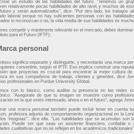
crear un estudio de las habilidades del futuro. "Tenemos un gr
eren relativamente pocas habilidades de alto nivel, y muchos de eso
 futuro y serán automatizados", dice. "Por otro lado, los trabajos a
do laboral porque no hay suficientes personas con las habilidades
ados lo reconozcan o no, la vida media de sus habilidades es mucho 
ieres competir y mantenerte relevante en el mercado, debes dominar 
tituto para el Futuro (IFTF):
Marca personal
xitoso significa separarte y distinguirte, y necesitarás una marca pe
 quieres convertirte, según el IFTF. Eso implica construir una reput
sión que proyectas es crucial para encontrar la mejor cultura de 
anza en sus compañeros de trabajo, clientes y gerentes, dice Jenn
cios profesionales en Purdue University Global.
nza con lo básico, como auditar tu presencia en las redes so
rónico. "Asegúrate de que tu imagen se muestre como profesiona
zación en la que estés interesado, ahora o en el futuro", agrega Jenni
ruir una marca personal también puede incluir tener en cuenta t
son, profesora adjunta de comportamiento organizacional en la Lo
rlos 'insignias'", dice ella. "Las habilidades que se acumulan son 
ación. Puede ser que seas un asistente financiero, confiable o
dades cualitativas que no se reflejan en los académicos tradicionales"