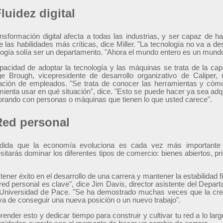
Fluidez digital
ansformación digital afecta a todas las industrias, y ser capaz de 
 las habilidades más críticas, dice Miller. "La tecnología no va a de
logía solía ser un departamento. "Ahora el mundo entero es un mundo
pacidad de adoptar la tecnología y las máquinas se trata de la ca
e Brough, vicepresidente de desarrollo organizativo de Caliper,
ación de empleados. "Se trata de conocer las herramientas y cómo
mienta usar en qué situación", dice. "Esto se puede hacer ya sea ad
orando con personas o máquinas que tienen lo que usted carece".
Red personal
ida que la economía evoluciona es cada vez más importante t
sitarás dominar los diferentes tipos de comercio: bienes abiertos, p
tener éxito en el desarrollo de una carrera y mantener la estabilidad f
 red personal es clave", dice Jim Davis, director asistente del Depa
 Universidad de Pace. "Se ha demostrado muchas veces que la cre
iva de conseguir una nueva posición o un nuevo trabajo".
nder esto y dedicar tiempo para construir y cultivar tu red a lo larg