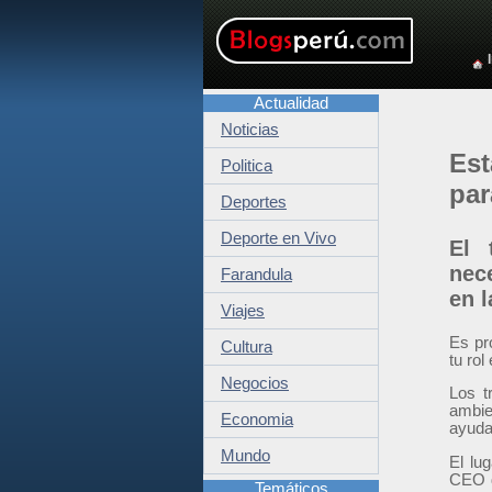
Actualidad
Noticias
Est
Politica
par
Deportes
Deporte en Vivo
El 
nec
Farandula
en l
Viajes
Es pr
Cultura
tu rol
Negocios
Los t
ambien
Economia
ayuda 
Mundo
El lu
CEO d
Temáticos