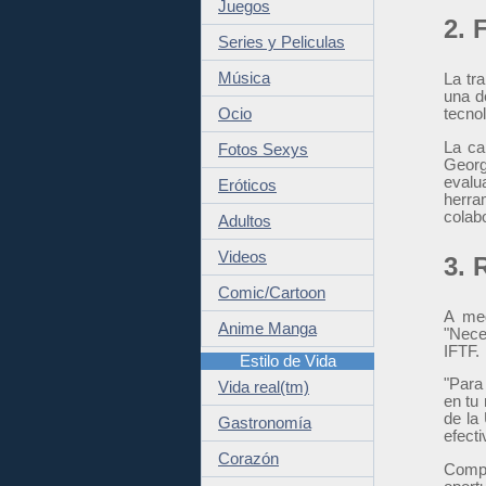
Juegos
2. 
Series y Peliculas
Música
La tr
una de
Ocio
tecno
La ca
Fotos Sexys
Georg
evalu
Eróticos
herra
colab
Adultos
Videos
3. 
Comic/Cartoon
A med
Anime Manga
"Nece
IFTF.
Estilo de Vida
"Para 
Vida real(tm)
en tu
de la
Gastronomía
efect
Corazón
Compre