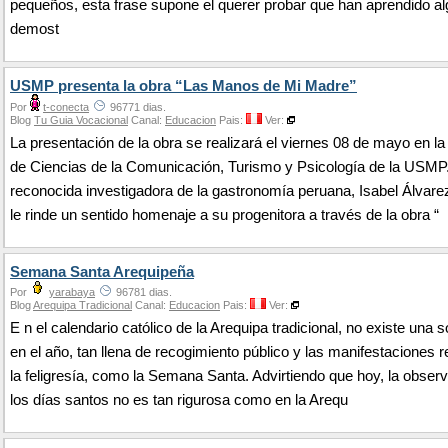
pequeños, esta frase supone el querer probar que han aprendido al
demost
USMP presenta la obra “Las Manos de Mi Madre”
Por
t-conecta
96771 dias.
Blog
Tu Guia Vocacional
Canal:
Educacion
Pais:
Ver:
La presentación de la obra se realizará el viernes 08 de mayo en la
de Ciencias de la Comunicación, Turismo y Psicología de la USMP
reconocida investigadora de la gastronomía peruana, Isabel Álvare
le rinde un sentido homenaje a su progenitora a través de la obra “
Semana Santa Arequipeña
Por
yarabaya
96781 dias.
Blog
Arequipa Tradicional
Canal:
Educacion
Pais:
Ver:
E n el calendario católico de la Arequipa tradicional, no existe una
en el año, tan llena de recogimiento público y las manifestaciones r
la feligresía, como la Semana Santa. Advirtiendo que hoy, la obser
los días santos no es tan rigurosa como en la Arequ