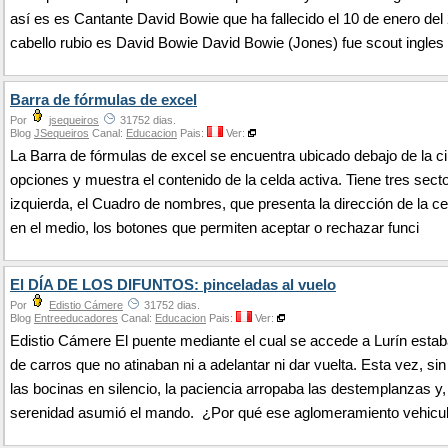
así es es Cantante David Bowie que ha fallecido el 10 de enero del
cabello rubio es David Bowie David Bowie (Jones) fue scout ingles
Barra de fórmulas de excel
Por
jsequeiros
31752 dias.
Blog
JSequeiros
Canal:
Educacion
Pais:
Ver:
La Barra de fórmulas de excel se encuentra ubicado debajo de la ci
opciones y muestra el contenido de la celda activa. Tiene tres secto
izquierda, el Cuadro de nombres, que presenta la dirección de la ce
en el medio, los botones que permiten aceptar o rechazar funci
El DÍA DE LOS DIFUNTOS: pinceladas al vuelo
Por
Edistio Cámere
31752 dias.
Blog
Entreeducadores
Canal:
Educacion
Pais:
Ver:
Edistio Cámere El puente mediante el cual se accede a Lurín estab
de carros que no atinaban ni a adelantar ni dar vuelta. Esta vez, si
las bocinas en silencio, la paciencia arropaba las destemplanzas y,
serenidad asumió el mando. ¿Por qué ese aglomeramiento vehicu