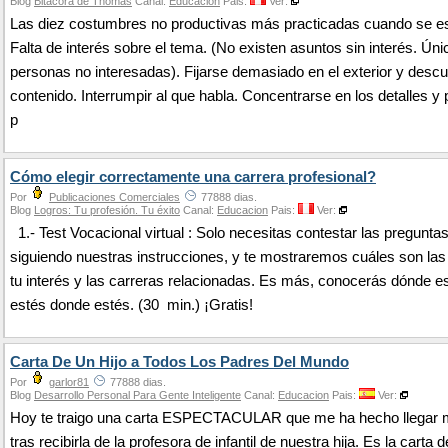
Blog
Bitácora de Thomas
Canal:
Educacion
Pais:
Ver:
Las diez costumbres no productivas más practicadas cuando se 
Falta de interés sobre el tema. (No existen asuntos sin interés. Ún
personas no interesadas). Fijarse demasiado en el exterior y descui
contenido. Interrumpir al que habla. Concentrarse en los detalles y 
p
Cómo elegir correctamente una carrera profesional?
Por
Publicaciones Comerciales
77888 dias.
Blog
Logros: Tu profesión. Tu éxito
Canal:
Educacion
Pais:
Ver:
1.- Test Vocacional virtual : Solo necesitas contestar las preguntas
siguiendo nuestras instrucciones, y te mostraremos cuáles son las
tu interés y las carreras relacionadas. Es más, conocerás dónde es
estés donde estés. (30 min.) ¡Gratis!
Carta De Un Hijo a Todos Los Padres Del Mundo
Por
garlor81
77888 dias.
Blog
Desarrollo Personal Para Gente Inteligente
Canal:
Educacion
Pais:
Ver:
Hoy te traigo una carta ESPECTACULAR que me ha hecho llegar 
tras recibirla de la profesora de infantil de nuestra hija. Es la carta d