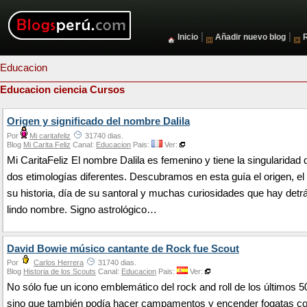
|
|
Inicio
Añadir nuevo blog
Educacion
Educacion ciencia Cursos
Origen y significado del nombre Dalila
Por
Mi caritafeliz
31740 dias.
Blog
Mi Carita Feliz
Canal:
Educacion
Pais:
Ver:
Mi CaritaFeliz El nombre Dalila es femenino y tiene la singularidad 
dos etimologías diferentes. Descubramos en esta guía el origen, el 
su historia, día de su santoral y muchas curiosidades que hay detr
lindo nombre. Signo astrológico…
David Bowie músico cantante de Rock fue Scout
Por
Carlos Herrera
31740 dias.
Blog
Historia de los Scouts
Canal:
Educacion
Pais:
Ver:
No sólo fue un icono emblemático del rock and roll de los últimos 5
sino que también podía hacer campamentos y encender fogatas con