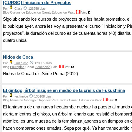
[CURSO] Iniciacion de Proyectos
Por
Clara
123259 dias.
Blog
Cursos de Educacion
Canal:
Educacion
Pais:
Ver:
Sigo ubicando los cursos de proyectos que les había prometido, el
lo publique ayer, ahora les voy a presentar el curso " Iniciación y P
proyectos", la duración del curso es de cuarenta horas (40) distribu
cuatro unida
Nidos de Coca
Por
Luis Sime
123955 dias.
Blog
Edutopías
Canal:
Educacion
Pais:
Ver:
Nidos de Coca Luis Sime Poma (2012)
El ginkgo, árbol insigne en medio de la crisis de Fukushima
Por
teshimide
130108 dias.
Blog
Minna no Nihongo / Japones Para Todos
Canal:
Educacion
Pais:
Ver:
El fantasma de una nueva hecatombe nuclear ha puesto al mundo 
alerta mientras el ginkgo, un árbol milenario que resistió el bombar
atómico, es una muestra de la templanza japonesa en tiempos en 
hacen comparaciones erradas. Sepa por qué. Ya han transcurrido