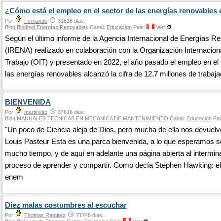
¿Cómo está el empleo en el sector de las energías renovables
Por
Fernando
31818 dias.
Blog
Biodisol Energías Renovables
Canal:
Educacion
Pais:
Ver:
Según el último informe de la Agencia Internacional de Energías R
(IRENA) realizado en colaboración con la Organización Internaciona
Trabajo (OIT) y presentado en 2022, el año pasado el empleo en el
las energías renovables alcanzó la cifra de 12,7 millones de trabaj
BIENVENIDA
Por
martinsito
37616 dias.
Blog
MANUALES TECNICAS EN MECANICA DE MANTENIMIENTO
Canal:
Educacion
Pai
"Un poco de Ciencia aleja de Dios, pero mucha de ella nos devuelve
Louis Pasteur Esta es una parca bienvenida, a lo que esperamos s
mucho tiempo, y de aquí en adelante una página abierta al intermin
proceso de aprender y compartir. Como decía Stephen Hawking: el 
enem
Diez malas costumbres al escuchar
Por
Thomas Ramirez
71748 dias.