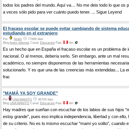
todos los padres del mundo. Aquí va… No me deis todo lo que os p
a veces sólo pido para ver cuánto puedo tener. ... Sigue Leyend
El fracaso escolar se puede evitar cambiando de sistema educa
estudiando en el extranjero
Por
Astex
77888 dias.
Blog
Astex Idiomas
Canal:
Educacion
Pais:
Ver:
Es un hecho que en España el fracaso escolar es un problema de 
nacional. O al menos, debería serlo. Sin embargo, ante un mal resu
académico, no siempre disponemos de las herramientas necesaria
solucionarlo. Y es que una de las creencias más extendidas... La e
frac
"MAMÁ YA SOY GRANDE"
Por
UNA MANITO
96769 dias.
Blog
UNA MANITO
Canal:
Educacion
Pais:
Ver:
Hay madres que sueñan con escuchar de los labios de sus hijos 
estoy grande”, pues eso implica independencia, libertad y con ello,
de su criterio. No es lo mismo escuchar “mami yo solito”, cuando 