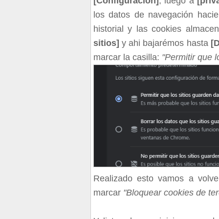
[Configuración]
, luego a
[priv
los datos de navegación haci
historial y las cookies almac
sitios]
y ahi bajarémos hasta
[D
marcar la casilla:
"Permitir que l
Realizado esto vamos a volve
marcar
"Bloquear cookies de te