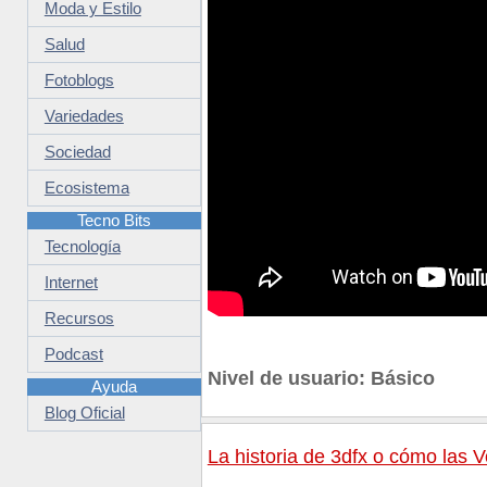
Moda y Estilo
Salud
Fotoblogs
Variedades
Sociedad
Ecosistema
Tecno Bits
Tecnología
Internet
Recursos
Podcast
Nivel de usuario: Básico
Ayuda
Blog Oficial
La historia de 3dfx o cómo las 