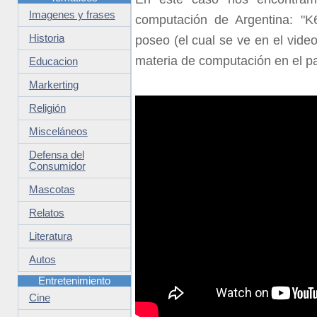
Imagenes y frases
computación de Argentina: "K
Historia
poseo (el cual se ve en el video
materia de computación en el pa
Educacion
Markerting
Religión
Misceláneos
Defensa del
Consumidor
Mascotas
Relatos
Literatura
Autos
Entretenimiento
Cine