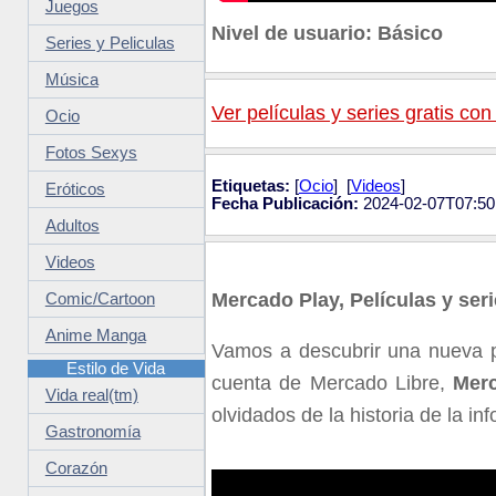
Juegos
Nivel de usuario: Básico
Series y Peliculas
Música
Ver películas y series gratis co
Ocio
Fotos Sexys
Etiquetas:
[
Ocio
] [
Videos
]
Eróticos
Fecha Publicación:
2024-02-07T07:50
Adultos
Videos
Mercado Play, Películas y seri
Comic/Cartoon
Anime Manga
Vamos a descubrir una nueva pl
Estilo de Vida
cuenta de Mercado Libre,
Mer
Vida real(tm)
olvidados de la historia de la inf
Gastronomía
Corazón