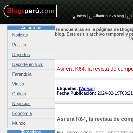
|
|
Inicio
Añadir nuevo blog
Actualidad
Te encuentras en la páginas de Blogsp
blog. Este es un archivo temporal y p
Noticias
V
Politica
Deportes
Deporte en Vivo
Así era K64, la revista de comp
Farandula
Viajes
Etiquetas:
[
Videos
]
Fecha Publicación:
2024-02-19T08:21
Cultura
Negocios
Economia
Así era K64, la revista de co
Mundo
Temáticos
En este caso nos encontramo