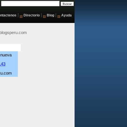
|
|
|
ntactenos
Directorio
Blog
Ayuda
)blogsperu.com
 nueva
143
ru.com