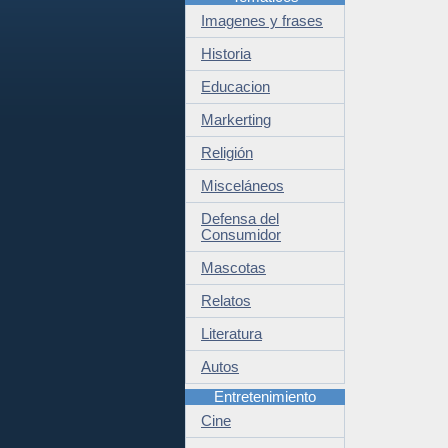
Imagenes y frases
Historia
Educacion
Markerting
Religión
Misceláneos
Defensa del
Consumidor
Mascotas
Relatos
Literatura
Autos
Entretenimiento
Cine