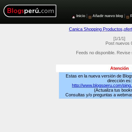
|
|
Inicio
Añadir nuevo blog
Canica Shopping Productos,ofer
[1/1/1]
Post nuevos 
Feeds no disponible. Revise 
Atención
Estas en la nueva versión de Blog
dirección es:
http://www.blogsperu.com/pin
(Actualiza tus boo
Consultas y/o preguntas a webmas