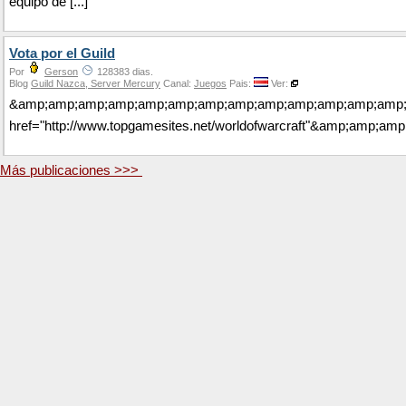
equipo de [...]
Vota por el Guild
Por
Gerson
128383 dias.
Blog
Guild Nazca, Server Mercury
Canal:
Juegos
Pais:
Ver:
&amp;amp;amp;amp;amp;amp;amp;amp;amp;amp;amp;amp;amp;
href="http://www.topgamesites.net/worldofwarcraft"&amp;a
Más publicaciones >>>