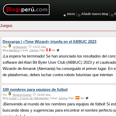
|
|
Inicio
Añadir nuevo blog
Juegos
Descarga | «Time Wizard» triunfa en el ABBUC 2023
Por
gvelasquez
23122 dias.
Blog
Atariteca
Canal:
Juegos
Pais:
Ver:
¡La espera ha terminado! Se han anunciado los resultados del con
software del Atari Bit Byter User Club (ABBUC) 2023 y el cautivad
Wizard» de Amarok (Alemania) ha conseguido el primer lugar. En e
de plataformas, debes luchar contra robots futuristas que intentan
100 nombres para equipos de futbol
Por
MonkeyGamer
26446 dias.
Blog
Guías y Trucos de Videojuegos
Canal:
Juegos
Pais:
Ver:
¡Bienvenido al mundo de los nombres para equipos de fútbol! Si es
buscando ideas y sugerencias para encontrar el nombre perfecto p