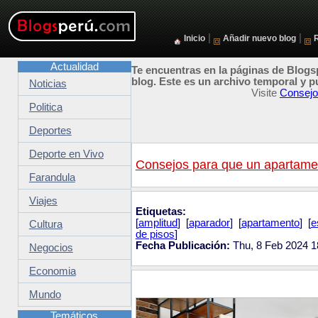
|
|
Inicio
Añadir nuevo blog
Actualidad
Te encuentras en la páginas de Blogsp
blog. Este es un archivo temporal y p
Noticias
Visite
Consejo
Politica
Deportes
Deporte en Vivo
Consejos para que un apartame
Farandula
Viajes
Etiquetas:
[
amplitud
] [
aparador
] [
apartamento
] [
e
Cultura
de pisos
]
Fecha Publicación:
Thu, 8 Feb 2024 1
Negocios
Economia
Mundo
Temáticos