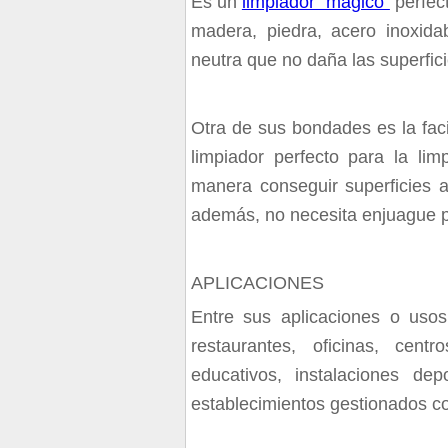
Es un
limpiador "mágico"
perfect
madera, piedra, acero inoxida
neutra que no daña las superfici
Otra de sus bondades es la faci
limpiador perfecto para la li
manera conseguir superficies a
además, no necesita enjuague p
APLICACIONES
Entre sus aplicaciones o usos
restaurantes, oficinas, centr
educativos, instalaciones dep
establecimientos gestionados con