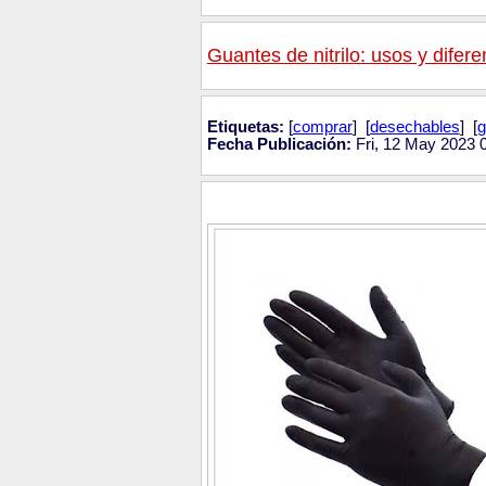
Guantes de nitrilo: usos y difer
Etiquetas:
[
comprar
] [
desechables
] [
g
Fecha Publicación:
Fri, 12 May 2023 