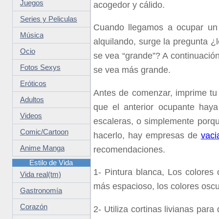
Juegos
acogedor y cálido.
Series y Peliculas
Cuando llegamos a ocupar un
Música
alquilando, surge la pregunta 
Ocio
se vea “grande”? A continuaci
Fotos Sexys
se vea más grande.
Eróticos
Antes de comenzar, imprime tu p
Adultos
que el anterior ocupante haya
Videos
escaleras, o simplemente porqu
Comic/Cartoon
hacerlo, hay empresas de
vaci
Anime Manga
recomendaciones.
Estilo de Vida
1-
Pintura blanca, Los colores c
Vida real(tm)
más espacioso, los colores oscur
Gastronomía
Corazón
2-
Utiliza cortinas livianas par