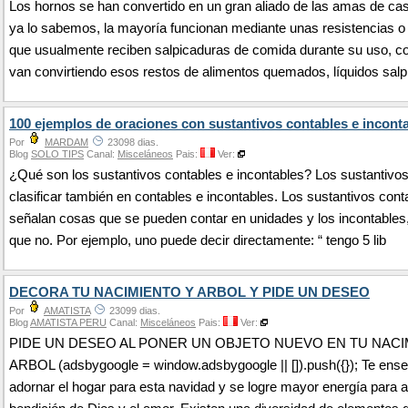
Los hornos se han convertido en un gran aliado de las amas de c
ya lo sabemos, la mayoría funcionan mediante unas resistencias o
que usualmente reciben salpicaduras de comida durante su uso, co
van convirtiendo esos restos de alimentos quemados, líquidos salp
100 ejemplos de oraciones con sustantivos contables e incont
Por
MARDAM
23098 dias.
Blog
SOLO TIPS
Canal:
Misceláneos
Pais:
Ver:
¿Qué son los sustantivos contables e incontables? Los sustantivo
clasificar también en contables e incontables. Los sustantivos cont
señalan cosas que se pueden contar en unidades y los incontables
que no. Por ejemplo, uno puede decir directamente: “ tengo 5 lib
DECORA TU NACIMIENTO Y ARBOL Y PIDE UN DESEO
Por
AMATISTA
23099 dias.
Blog
AMATISTA PERU
Canal:
Misceláneos
Pais:
Ver:
PIDE UN DESEO AL PONER UN OBJETO NUEVO EN TU NACI
ARBOL (adsbygoogle = window.adsbygoogle || []).push({}); Te en
adornar el hogar para esta navidad y se logre mayor energía para at