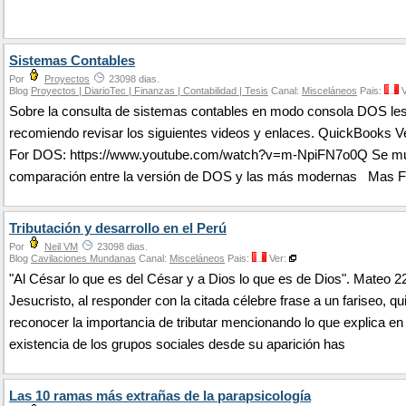
Sistemas Contables
Por
Proyectos
23098 dias.
Blog
Proyectos | DiarioTec | Finanzas | Contabilidad | Tesis
Canal:
Misceláneos
Pais:
V
Sobre la consulta de sistemas contables en modo consola DOS le
recomiendo revisar los siguientes videos y enlaces. QuickBooks V
For DOS: https://www.youtube.com/watch?v=m-NpiFN7o0Q Se mu
comparación entre la versión de DOS y las más modernas Mas Fa
Tributación y desarrollo en el Perú
Por
Neil VM
23098 dias.
Blog
Cavilaciones Mundanas
Canal:
Misceláneos
Pais:
Ver:
"Al César lo que es del César y a Dios lo que es de Dios". Mateo 22
Jesucristo, al responder con la citada célebre frase a un fariseo, qu
reconocer la importancia de tributar mencionando lo que explica en 
existencia de los grupos sociales desde su aparición has
Las 10 ramas más extrañas de la parapsicología