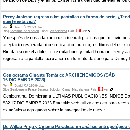
bendición de Dios y el amor. Existen una diversidad de elementos q
Percy Jackson regresa a las pantallas en forma de serie, ¿Ten
suerte esta vez?
Por
Juan
23099 dias.
Blog
Sombras de rebelión
Canal:
Misceláneos
Pais:
Ver:
Y después de dos adaptaciones cinematográficas que no tuvieron l
aceptación esperada ni de crítica ni de público, los libros del escrit
Riordan sobre el adolescente mitad dios y mitad humano, Percy J
regresan a la pantalla, pero ahora en formato de serie para Disney 
Geniograma Gigante Temático ARCHIENEMIGOS (SÁB
16.DICIEMBRE.2023)
Por
Daniel
23099 dias.
Blog
Geniograma Frase Secreta Solucion
Canal:
Misceláneos
Pais:
Ver:
Geniograma, Domigrama ÚLTIMAS PUBLICACIONES INDICE D
982 17.DICIEMBRE.2023 Este sitio web utiliza cookies para recopi
estadísticos agregados sobre la navegación de nuestr
De Willaq Pirqa y Cinema Paradiso: un análisis antropológico d