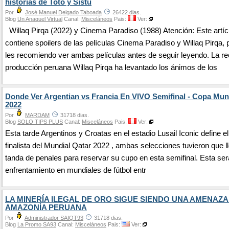
historias de Toto y Sistu
Por
José Manuel Delgado Taboada
26422 dias.
Blog
Un Anaquel Virtual
Canal:
Misceláneos
Pais:
Ver:
Willaq Pirqa (2022) y Cinema Paradiso (1988) Atención: Este artíc
contiene spoilers de las películas Cinema Paradiso y Willaq Pirqa, 
les recomiendo ver ambas películas antes de seguir leyendo. La re
producción peruana Willaq Pirqa ha levantado los ánimos de los
Donde Ver Argentian vs Francia En VIVO Semifinal - Copa Mu
2022
Por
MARDAM
31718 dias.
Blog
SOLO TIPS PLUS
Canal:
Misceláneos
Pais:
Ver:
Esta tarde Argentinos y Croatas en el estadio Lusail Iconic define e
finalista del Mundial Qatar 2022 , ambas selecciones tuvieron que ll
tanda de penales para reservar su cupo en esta semifinal. Esta será
enfrentamiento en mundiales de fútbol entr
LA MINERÍA ILEGAL DE ORO SIGUE SIENDO UNA AMENAZA
AMAZONÍA PERUANA
Por
Administrador SAIQT93
31718 dias.
Blog
La Promo SA93
Canal:
Misceláneos
Pais:
Ver: