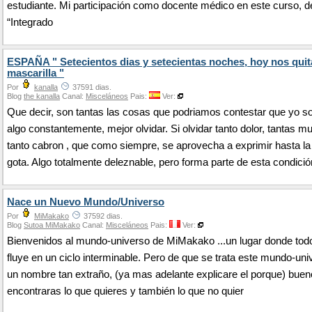
estudiante. Mi participación como docente médico en este curso,
“Integrado
ESPAÑA " Setecientos dias y setecientas noches, hoy nos qui
mascarilla "
Por
kanalla
37591 dias.
Blog
the kanalla
Canal:
Misceláneos
Pais:
Ver:
Que decir, son tantas las cosas que podriamos contestar que yo s
algo constantemente, mejor olvidar. Si olvidar tanto dolor, tantas m
tanto cabron , que como siempre, se aprovecha a exprimir hasta la
gota. Algo totalmente deleznable, pero forma parte de esta condició
Nace un Nuevo Mundo/Universo
Por
MiMakako
37592 dias.
Blog
Sutoa MiMakako
Canal:
Misceláneos
Pais:
Ver:
Bienvenidos al mundo-universo de MiMakako ...un lugar donde todo
fluye en un ciclo interminable. Pero de que se trata este mundo-un
un nombre tan extraño, (ya mas adelante explicare el porque) buen
encontraras lo que quieres y también lo que no quier