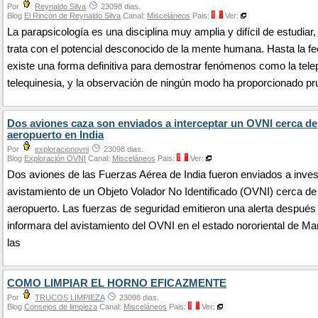
Por
Reynaldo Silva
23098 dias.
Blog
El Rincón de Reynaldo Silva
Canal:
Misceláneos
Pais:
Ver:
La parapsicología es una disciplina muy amplia y difícil de estudiar
trata con el potencial desconocido de la mente humana. Hasta la fe
existe una forma definitiva para demostrar fenómenos como la telep
telequinesia, y la observación de ningún modo ha proporcionado pr
Dos aviones caza son enviados a interceptar un OVNI cerca de
aeropuerto en India
Por
exploracionovni
23098 dias.
Blog
Exploración OVNI
Canal:
Misceláneos
Pais:
Ver:
Dos aviones de las Fuerzas Aérea de India fueron enviados a invest
avistamiento de un Objeto Volador No Identificado (OVNI) cerca de
aeropuerto. Las fuerzas de seguridad emitieron una alerta después
informara del avistamiento del OVNI en el estado nororiental de Ma
las
COMO LIMPIAR EL HORNO EFICAZMENTE
Por
TRUCOS LIMPIEZA
23098 dias.
Blog
Consejos de limpieza
Canal:
Misceláneos
Pais:
Ver: