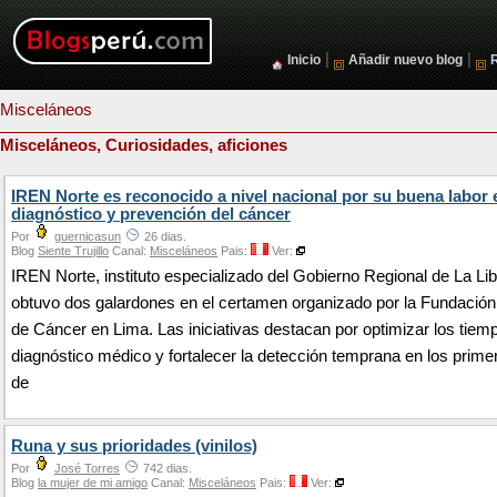
|
|
Inicio
Añadir nuevo blog
Misceláneos
Misceláneos, Curiosidades, aficiones
IREN Norte es reconocido a nivel nacional por su buena labor 
diagnóstico y prevención del cáncer
Por
guernicasun
26 dias.
Blog
Siente Trujillo
Canal:
Misceláneos
Pais:
Ver:
IREN Norte, instituto especializado del Gobierno Regional de La Li
obtuvo dos galardones en el certamen organizado por la Fundació
de Cáncer en Lima. Las iniciativas destacan por optimizar los tiem
diagnóstico médico y fortalecer la detección temprana en los prime
de
Runa y sus prioridades (vinilos)
Por
José Torres
742 dias.
Blog
la mujer de mi amigo
Canal:
Misceláneos
Pais:
Ver: