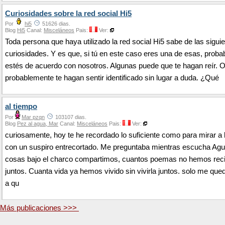
Curiosidades sobre la red social Hi5
Por
hi5
51626 dias.
Blog
Hi5
Canal:
Misceláneos
Pais:
Ver:
Toda persona que haya utilizado la red social Hi5 sabe de las sigui
curiosidades. Y es que, si tú en este caso eres una de esas, prob
estés de acuerdo con nosotros. Algunas puede que te hagan reír. O
probablemente te hagan sentir identificado sin lugar a duda. ¿Qué
al tiempo
Por
Mar pzqn
103107 dias.
Blog
Pez al agua, Mar
Canal:
Misceláneos
Pais:
Ver:
curiosamente, hoy te he recordado lo suficiente como para mirar a 
con un suspiro entrecortado. Me preguntaba mientras escucha Ag
cosas bajo el charco compartimos, cuantos poemas no hemos rec
juntos. Cuanta vida ya hemos vivido sin vivirla juntos. solo me que
a qu
Más publicaciones >>>