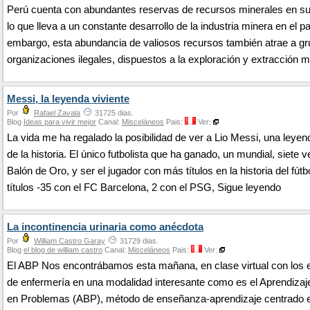
Perú cuenta con abundantes reservas de recursos minerales en su t
lo que lleva a un constante desarrollo de la industria minera en el pa
embargo, esta abundancia de valiosos recursos también atrae a gr
organizaciones ilegales, dispuestos a la exploración y extracción m
Messi, la leyenda viviente
Por
Rafael Zavala
31725 dias.
Blog
Ideas para vivir mejor
Canal:
Misceláneos
Pais:
Ver:
La vida me ha regalado la posibilidad de ver a Lio Messi, una leyen
de la historia. El único futbolista que ha ganado, un mundial, siete v
Balón de Oro, y ser el jugador con más títulos en la historia del fútb
títulos -35 con el FC Barcelona, 2 con el PSG, Sigue leyendo
La incontinencia urinaria como anécdota
Por
William Castro Garay
31729 dias.
Blog
el blog de william castro
Canal:
Misceláneos
Pais:
Ver:
El ABP Nos encontrábamos esta mañana, en clase virtual con los 
de enfermería en una modalidad interesante como es el Aprendiza
en Problemas (ABP), método de enseñanza-aprendizaje centrado e