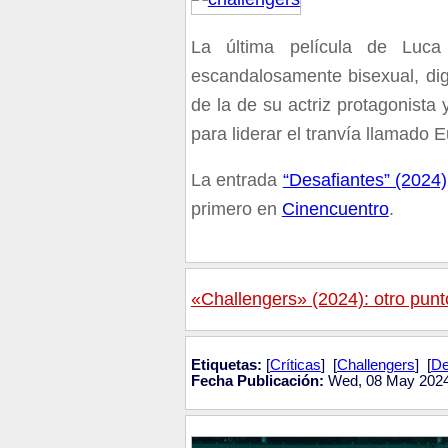
La última película de Luca
escandalosamente bisexual, dign
de la de su actriz protagonista
para liderar el tranvía llamado 
La entrada
“Desafiantes” (2024
primero en
Cinencuentro
.
«Challengers» (2024): otro punt
Etiquetas:
[
Críticas
] [
Challengers
] [
De
Fecha Publicación:
Wed, 08 May 2024