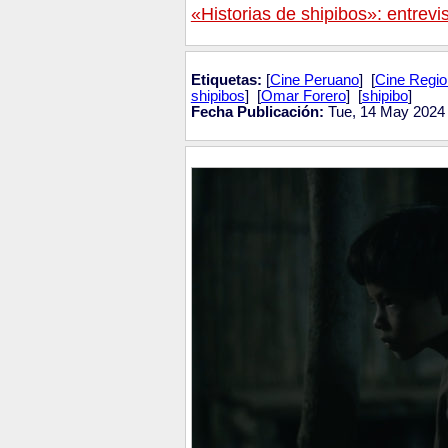
«Historias de shipibos»: entrevi
Etiquetas:
[
Cine Peruano
] [
Cine Regio
shipibos
] [
Omar Forero
] [
shipibo
]
Fecha Publicación:
Tue, 14 May 2024 