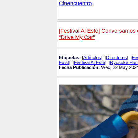
Cinencuentro
.
[Festival Al Este] Conversamos 
“Drive My Car”
Etiquetas:
[
Artículos
] [
Directores
] [
Fe
Exist
] [
Festival Al Este
] [
Ryūsuke Ham
Fecha Publicación:
Wed, 22 May 2024