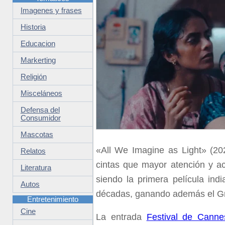
Imagenes y frases
Historia
Educacion
Markerting
Religión
Misceláneos
Defensa del
Consumidor
Mascotas
«All We Imagine as Light» (202
Relatos
cintas que mayor atención y ac
Literatura
siendo la primera película ind
Autos
décadas, ganando además el Gr
Entretenimiento
Cine
La entrada
Festival de Canne