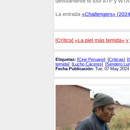
devotamente el tour ATP y WTA
La entrada
«Challengers» (2024)
[Crítica] «La piel más temida» 
Etiquetas:
[
Cine Peruano
] [
Críticas
] [
temida
] [
Lucho Cáceres
] [
Sendero Lu
Fecha Publicación:
Tue, 07 May 2024 