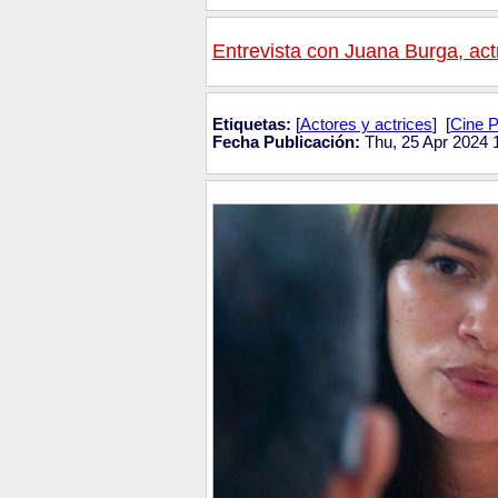
Entrevista con Juana Burga, act
Etiquetas:
[
Actores y actrices
] [
Cine 
Fecha Publicación:
Thu, 25 Apr 2024 