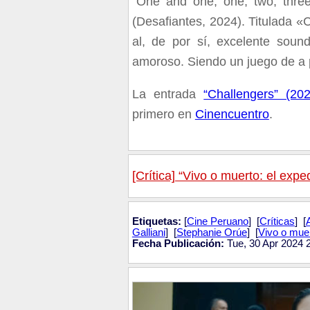
“One and one, one, two, three
(Desafiantes, 2024). Titulada 
al, de por sí, excelente sound
amoroso. Siendo un juego de a pa
La entrada
“Challengers” (2
primero en
Cinencuentro
.
[Crítica] “Vivo o muerto: el exp
Etiquetas:
[
Cine Peruano
] [
Críticas
] [
Galliani
] [
Stephanie Orúe
] [
Vivo o muer
Fecha Publicación:
Tue, 30 Apr 2024 