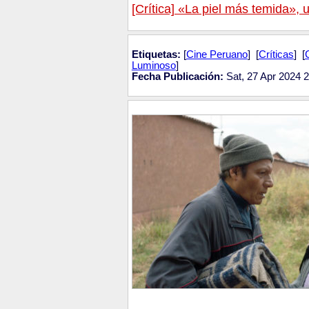
[Crítica] «La piel más temida», 
Etiquetas:
[
Cine Peruano
] [
Críticas
] [
Luminoso
]
Fecha Publicación:
Sat, 27 Apr 2024 