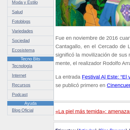
Moda y Estilo
Salud
Fotoblogs
Variedades
Fue en noviembre de 2016 cuand
Sociedad
Cantagallo, en el Cercado de 
Ecosistema
significó la movilización de su
Tecno Bits
mente, el realizador Rodolfo Arr
Tecnología
Internet
La entrada
Festival Al Este: “El
se publicó primero en
Cinencue
Recursos
Podcast
Ayuda
Blog Oficial
«La piel más temida»: amenazas