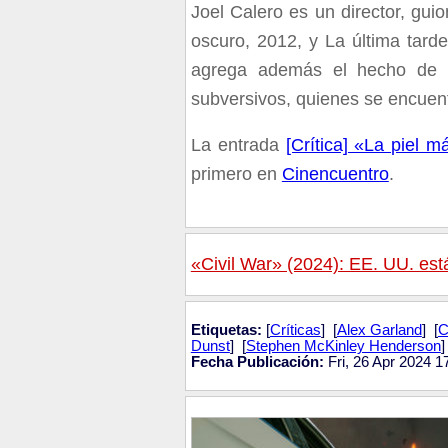
Joel Calero es un director, gui
oscuro, 2012, y La última tard
agrega además el hecho de q
subversivos, quienes se encuen
La entrada
[Crítica] «La piel 
primero en
Cinencuentro
.
«Civil War» (2024): EE. UU. est
Etiquetas:
[
Críticas
] [
Alex Garland
] [
C
Dunst
] [
Stephen McKinley Henderson
]
Fecha Publicación:
Fri, 26 Apr 2024 1