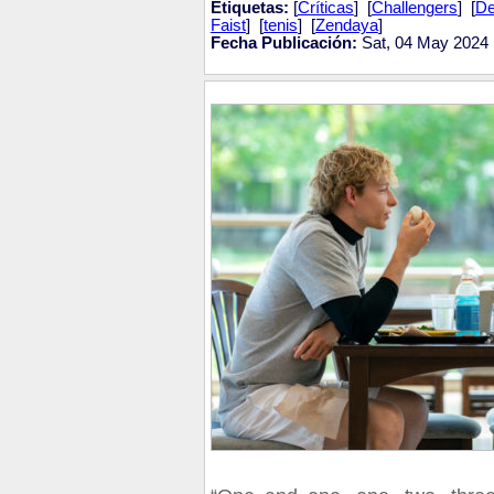
Etiquetas:
[
Críticas
] [
Challengers
] [
De
Faist
] [
tenis
] [
Zendaya
]
Fecha Publicación:
Sat, 04 May 2024 