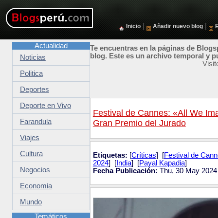
|
|
Inicio
Añadir nuevo blog
Actualidad
Te encuentras en la páginas de Blogsp
blog. Este es un archivo temporal y p
Noticias
Visi
Politica
Deportes
Deporte en Vivo
Festival de Cannes: «All We Ima
Farandula
Gran Premio del Jurado
Viajes
Cultura
Etiquetas:
[
Críticas
] [
Festival de Can
2024
] [
India
] [
Payal Kapadia
]
Negocios
Fecha Publicación:
Thu, 30 May 2024
Economia
Mundo
Temáticos