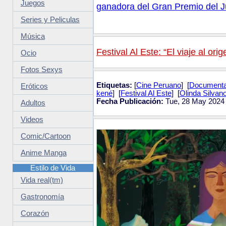
Juegos
ganadora del Gran Premio del 
Series y Peliculas
Música
Festival Al Este: “El viaje al o
Ocio
Fotos Sexys
Etiquetas:
[
Cine Peruano
] [
Documenta
Eróticos
kené
] [
Festival Al Este
] [
Olinda Silvan
Fecha Publicación:
Tue, 28 May 2024 
Adultos
Videos
Comic/Cartoon
Anime Manga
Estilo de Vida
Vida real(tm)
Gastronomía
Corazón