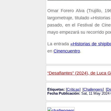
Omar Forero Alva (Trujillo, 19
largometraje, titulado «Historia
pasado, en el Festival de Cin
mayo empezará su recorrido por s
La entrada
«Historias de shipib
en
Cinencuentro
.
“Desafiantes” (2024), de Luca 
Etiquetas:
[
Críticas
] [
Challengers
] [
De
Fecha Publicación:
Sat, 11 May 2024 