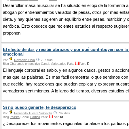
Desarrollar masa muscular se ha situado en el ojo de la tormenta 
abogan por entrenamientos variados de pesas, otros por más énfas
dieta, y hay quienes sugieren un equilibrio entre pesas, nutrición y 
aeróbica. Esto obedece que recientes estudios al respecto sugiere
proponen
El efecto de dar y recibir abrazos y por qué contribuyen con la
emocional
Por
Reynaldo Silva
797 dias.
Blog
Charlando en positivo
Canal:
Variedades
Pais:
Ver:
El lenguaje corporal es sabio, y en algunos casos, gestos o accion
más que las palabras. Es más fácil demostrar lo que sentimos con
que decirlo, hay reacciones que pueden explicar y expresar nuestr
verdaderos sentimientos. A lo largo del tiempo, diversos estudios c
Si no puedo ganarte, te desaparezco
Por
Fernando Tuesta Soldevilla
797 dias.
Blog
Politika
Canal:
Politica
Pais:
Ver:
¿Desaparecer los movimientos regionales fortalece a los partidos p