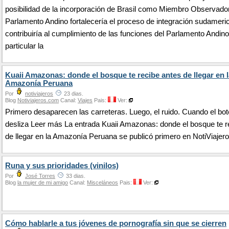
posibilidad de la incorporación de Brasil como Miembro Observador
Parlamento Andino fortalecería el proceso de integración sudameri
contribuiría al cumplimiento de las funciones del Parlamento Andino
particular la
Kuaii Amazonas: donde el bosque te recibe antes de llegar en l
Amazonía Peruana
Por
notiviajeros
23 dias.
Blog
Notiviajeros.com
Canal:
Viajes
Pais:
Ver:
Primero desaparecen las carreteras. Luego, el ruido. Cuando el bot
desliza Leer más La entrada Kuaii Amazonas: donde el bosque te r
de llegar en la Amazonía Peruana se publicó primero en NotiViajero
Runa y sus prioridades (vinilos)
Por
José Torres
33 dias.
Blog
la mujer de mi amigo
Canal:
Misceláneos
Pais:
Ver:
Cómo hablarle a tus jóvenes de pornografía sin que se cierren