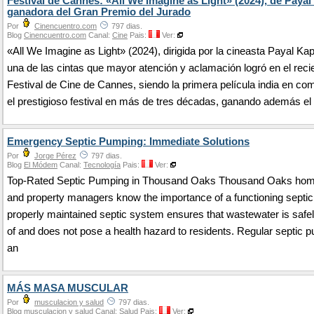
Festival de Cannes: «All We Imagine as Light» (2024), de Payal
ganadora del Gran Premio del Jurado
Por
Cinencuentro.com
797 dias.
Blog
Cinencuentro.com
Canal:
Cine
Pais:
Ver:
«All We Imagine as Light» (2024), dirigida por la cineasta Payal Kap
una de las cintas que mayor atención y aclamación logró en el reci
Festival de Cine de Cannes, siendo la primera película india en co
el prestigioso festival en más de tres décadas, ganando además el
Emergency Septic Pumping: Immediate Solutions
Por
Jorge Pérez
797 dias.
Blog
El Módem
Canal:
Tecnología
Pais:
Ver:
Top-Rated Septic Pumping in Thousand Oaks Thousand Oaks ho
and property managers know the importance of a functioning septi
properly maintained septic system ensures that wastewater is safe
of and does not pose a health hazard to residents. Regular septic 
an
MÁS MASA MUSCULAR
Por
musculacion y salud
797 dias.
Blog
musculacion y salud
Canal:
Salud
Pais:
Ver: