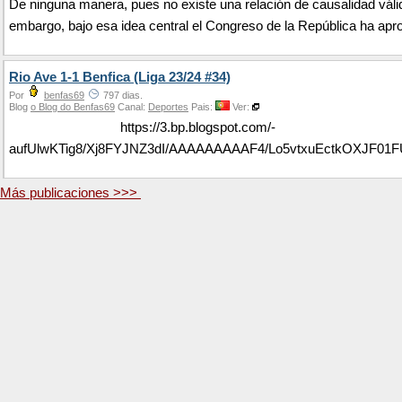
De ninguna manera, pues no existe una relación de causalidad váli
embargo, bajo esa idea central el Congreso de la República ha apro
Rio Ave 1-1 Benfica (Liga 23/24 #34)
Por
benfas69
797 dias.
Blog
o Blog do Benfas69
Canal:
Deportes
Pais:
Ver:
https://3.bp.blogspot.com/-
aufUlwKTig8/Xj8FYJNZ3dI/AAAAAAAAAF4/Lo5vtxuEctkOXJF0
Más publicaciones >>>