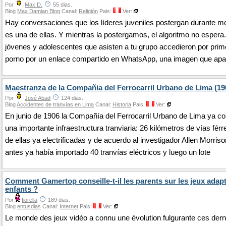
Por
Max D.
55 dias.
Blog
Max Damian Blog
Canal:
Religión
Pais:
Ver:
Hay conversaciones que los líderes juveniles postergan durante m
es una de ellas. Y mientras la postergamos, el algoritmo no esper
jóvenes y adolescentes que asisten a tu grupo accedieron por prim
porno por un enlace compartido en WhatsApp, una imagen que apa
Maestranza de la Compañia del Ferrocarril Urbano de Lima (19
Por
José Abad
124 dias.
Blog
Accidentes de tranvías en Lima
Canal:
Historia
Pais:
Ver:
En junio de 1906 la Compañía del Ferrocarril Urbano de Lima ya c
una importante infraestructura tranviaria: 26 kilómetros de vías férr
de ellas ya electrificadas y de acuerdo al investigador Allen Morris
antes ya había importado 40 tranvías eléctricos y luego un lote
Comment Gamertop conseille-t-il les parents sur les jeux adap
enfants ?
Por
fiorella
189 dias.
Blog
entusdias
Canal:
Internet
Pais:
Ver:
Le monde des jeux vidéo a connu une évolution fulgurante ces dern