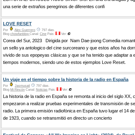
una serie de extraños peregrinos de diferentes confi
LOVE RESET
Por
Alex Guerrero
797 dias.
Blog
chowfanblog
Canal:
Cine
Pais:
Ver:
Corea del Sur, 2023 Dirigida por Nam Dae-joong Comedia romant
un sello ya antologico del cine surcoreano y que estos años ha dor
vivido de sus epopeyas clásicas y que se ha tenido que adaptar a 
tiempos modernos, siendo uno de estos ejemplos Love Reset.
Un viaje en el tiempo sobre la historia de la radio en España
Por
Jasmusatl
797 dias.
Blog
Mi Rincón
Canal:
Noticias
Pais:
Ver:
La historia de la radio en España se remonta al inicio del siglo XX,
empezaron a realizar pruebas experimentales de transmisión de s
radio. La primera emisión radiofónica en España tuvo lugar el 14 d
de 1923, cuando se retransmitió en directo un concierto