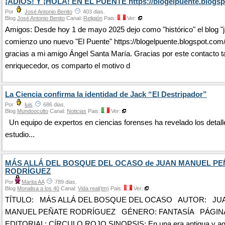
¡ADIÓS! Y ¡HOLA! EN EL PUENTE https://blogelpuente.blogsp
Por
José Antonio Benito
403 dias.
Blog
José Antonio Benito
Canal:
Religión
Pais:
Ver:
Amigos: Desde hoy 1 de mayo 2025 dejo como "histórico" el blog "j
comienzo uno nuevo "El Puente" https://blogelpuente.blogspot.com
gracias a mi amigo Ángel Santa María. Gracias por este contacto t
enriquecedor, os comparto el motivo d
La Ciencia confirma la identidad de Jack “El Destripador”
Por
luis
686 dias.
Blog
Mundooculto
Canal:
Noticias
Pais:
Ver:
Un equipo de expertos en ciencias forenses ha revelado los detall
estudio...
MÁS ALLÁ DEL BOSQUE DEL OCASO de JUAN MANUEL PE
RODRÍGUEZ
Por
Marita AA
789 dias.
Blog
Monalisa a los 40
Canal:
Vida real(tm)
Pais:
Ver:
TÍTULO: MÁS ALLÁ DEL BOSQUE DEL OCASO AUTOR: JU
MANUEL PEÑATE RODRÍGUEZ GÉNERO: FANTASÍA PÁGINAS
EDITORIAL: CÍRCULO ROJO SINOPSIS: En una era antigua y ago