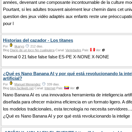
années, devenant une composante incontournable de la culture mo
Pourtant, si les adultes trouvent aisément leur chemin dans cet univ
question des jeux vidéo adaptés aux enfants reste une préoccupat
pour l
Historias del cazador - Los titanes
Por
Iikaryo
212 dias.
Blog
Diario de un loco No cualquiera
Canal:
Variedades
Pais:
Ver:
Normal 0 21 false false false ES-PE X-NONE X-NONE
¿Qué es Nano Banana AI y por qué está revolucionando la inte
artificial?
Por
Manuel Menendez
339 dias.
Blog
blog.facilweb.net
Canal:
Internet
Pais:
Ver:
Nano Banana AI es una innovadora herramienta de inteligencia artifi
diseñada para ofrecer máxima eficiencia en un formato ligero. A dif
los modelos tradicionales, esta tecnología no necesita servidores
¿Qué es Nano Banana AI y por qué está revolucionando la intelige