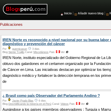
|
|
Inicio
Añadir nuevo blog
Publicaciones
IREN Norte es reconocido a nivel nacional por su buena labor 
diagnóstico y prevención del cáncer
Por
guernicasun
3 dias.
Blog
Siente Trujillo
Canal:
Misceláneos
Pais:
Ver:
IREN Norte, instituto especializado del Gobierno Regional de La Li
obtuvo dos galardones en el certamen organizado por la Fundació
de Cáncer en Lima. Las iniciativas destacan por optimizar los tiem
diagnóstico médico y fortalecer la detección temprana en los prime
de
¿ Brasil como país Observador del Parlamento Andino ?
Por
Javier Prado Blas
6 dias.
Blog
Desmitificando la minería en el Perú
Canal:
Videos
Pais:
Ver:
Aunándose a los países miembros observadores : Turquía y Marru