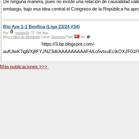
De ninguna manera, pues no existe una relación de causalidad váli
embargo, bajo esa idea central el Congreso de la República ha apro
Rio Ave 1-1 Benfica (Liga 23/24 #34)
Por
benfas69
798 dias.
Blog
o Blog do Benfas69
Canal:
Deportes
Pais:
Ver:
https://3.bp.blogspot.com/-
aufUlwKTig8/Xj8FYJNZ3dI/AAAAAAAAAF4/Lo5vtxuEctkOXJF0
Más publicaciones >>>