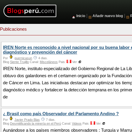
|
|
Inicio
Añadir nuevo blog
Publicaciones
IREN Norte es reconocido a nivel nacional por su buena labor 
diagnóstico y prevención del cáncer
Por
guernicasun
4 dias.
Blog
Siente Trujillo
Canal:
Misceláneos
Pais:
Ver:
IREN Norte, instituto especializado del Gobierno Regional de La Li
obtuvo dos galardones en el certamen organizado por la Fundació
de Cáncer en Lima. Las iniciativas destacan por optimizar los tiem
diagnóstico médico y fortalecer la detección temprana en los prime
de
¿ Brasil como país Observador del Parlamento Andino ?
Por
Javier Prado Blas
7 dias.
Blog
Desmitificando la minería en el Perú
Canal:
Videos
Pais:
Ver:
Aunándose a los países miembros observadores : Turquía y Marru