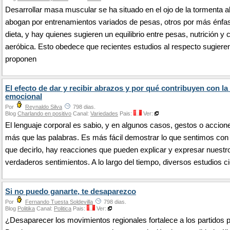
Desarrollar masa muscular se ha situado en el ojo de la tormenta 
abogan por entrenamientos variados de pesas, otros por más énfas
dieta, y hay quienes sugieren un equilibrio entre pesas, nutrición y 
aeróbica. Esto obedece que recientes estudios al respecto sugiere
proponen
El efecto de dar y recibir abrazos y por qué contribuyen con la
emocional
Por
Reynaldo Silva
798 dias.
Blog
Charlando en positivo
Canal:
Variedades
Pais:
Ver:
El lenguaje corporal es sabio, y en algunos casos, gestos o accion
más que las palabras. Es más fácil demostrar lo que sentimos con
que decirlo, hay reacciones que pueden explicar y expresar nuestr
verdaderos sentimientos. A lo largo del tiempo, diversos estudios c
Si no puedo ganarte, te desaparezco
Por
Fernando Tuesta Soldevilla
798 dias.
Blog
Politika
Canal:
Politica
Pais:
Ver:
¿Desaparecer los movimientos regionales fortalece a los partidos p