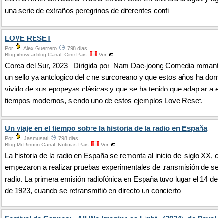
una serie de extraños peregrinos de diferentes confi
LOVE RESET
Por
Alex Guerrero
798 dias.
Blog
chowfanblog
Canal:
Cine
Pais:
Ver:
Corea del Sur, 2023 Dirigida por Nam Dae-joong Comedia romant
un sello ya antologico del cine surcoreano y que estos años ha dor
vivido de sus epopeyas clásicas y que se ha tenido que adaptar a 
tiempos modernos, siendo uno de estos ejemplos Love Reset.
Un viaje en el tiempo sobre la historia de la radio en España
Por
Jasmusatl
798 dias.
Blog
Mi Rincón
Canal:
Noticias
Pais:
Ver:
La historia de la radio en España se remonta al inicio del siglo XX,
empezaron a realizar pruebas experimentales de transmisión de s
radio. La primera emisión radiofónica en España tuvo lugar el 14 d
de 1923, cuando se retransmitió en directo un concierto