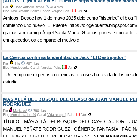
¡ADIÓS! Y ¡HOLA! EN EL PUENTE https://blogelpuente.blogsp
Por
José Antonio Benito
404 dias.
Blog
José Antonio Benito
Canal:
Religión
Pais:
Ver:
Amigos: Desde hoy 1 de mayo 2025 dejo como "histórico" el blog "j
comienzo uno nuevo "El Puente" https://blogelpuente.blogspot.com
gracias a mi amigo Ángel Santa María. Gracias por este contacto t
enriquecedor, os comparto el motivo d
La Ciencia confirma la identidad de Jack “El Destripador”
Por
luis
687 dias.
Blog
Mundooculto
Canal:
Noticias
Pais:
Ver:
Un equipo de expertos en ciencias forenses ha revelado los detall
estudio...
MÁS ALLÁ DEL BOSQUE DEL OCASO de JUAN MANUEL PE
RODRÍGUEZ
Por
Marita AA
790 dias.
Blog
Monalisa a los 40
Canal:
Vida real(tm)
Pais:
Ver:
TÍTULO: MÁS ALLÁ DEL BOSQUE DEL OCASO AUTOR: JU
MANUEL PEÑATE RODRÍGUEZ GÉNERO: FANTASÍA PÁGINAS
EDITORIAL: CÍRCULO ROJO SINOPSIS: En una era antigua y ago