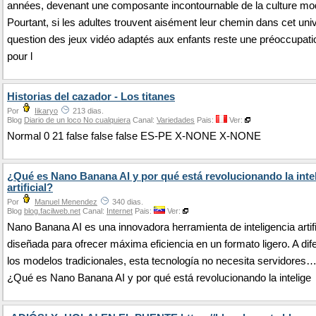
années, devenant une composante incontournable de la culture mo
Pourtant, si les adultes trouvent aisément leur chemin dans cet univ
question des jeux vidéo adaptés aux enfants reste une préoccupat
pour l
Historias del cazador - Los titanes
Por
Iikaryo
213 dias.
Blog
Diario de un loco No cualquiera
Canal:
Variedades
Pais:
Ver:
Normal 0 21 false false false ES-PE X-NONE X-NONE
¿Qué es Nano Banana AI y por qué está revolucionando la inte
artificial?
Por
Manuel Menendez
340 dias.
Blog
blog.facilweb.net
Canal:
Internet
Pais:
Ver:
Nano Banana AI es una innovadora herramienta de inteligencia artifi
diseñada para ofrecer máxima eficiencia en un formato ligero. A dif
los modelos tradicionales, esta tecnología no necesita servidores
¿Qué es Nano Banana AI y por qué está revolucionando la intelige