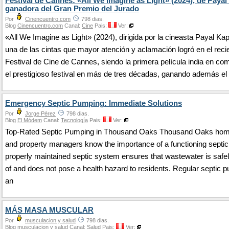
Festival de Cannes: «All We Imagine as Light» (2024), de Payal
ganadora del Gran Premio del Jurado
Por
Cinencuentro.com
798 dias.
Blog
Cinencuentro.com
Canal:
Cine
Pais:
Ver:
«All We Imagine as Light» (2024), dirigida por la cineasta Payal Kap
una de las cintas que mayor atención y aclamación logró en el reci
Festival de Cine de Cannes, siendo la primera película india en co
el prestigioso festival en más de tres décadas, ganando además el
Emergency Septic Pumping: Immediate Solutions
Por
Jorge Pérez
798 dias.
Blog
El Módem
Canal:
Tecnología
Pais:
Ver:
Top-Rated Septic Pumping in Thousand Oaks Thousand Oaks ho
and property managers know the importance of a functioning septi
properly maintained septic system ensures that wastewater is safe
of and does not pose a health hazard to residents. Regular septic 
an
MÁS MASA MUSCULAR
Por
musculacion y salud
798 dias.
Blog
musculacion y salud
Canal:
Salud
Pais:
Ver: