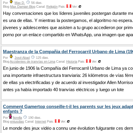
Por
Max D.
56 dias.
Blog
Max Damian Blog
Canal:
Religión
Pais:
Ver:
Hay conversaciones que los líderes juveniles postergan durante m
es una de ellas. Y mientras la postergamos, el algoritmo no esper
jóvenes y adolescentes que asisten a tu grupo accedieron por prim
porno por un enlace compartido en WhatsApp, una imagen que apa
Maestranza de la Compañia del Ferrocarril Urbano de Lima (19
Por
José Abad
125 dias.
Blog
Accidentes de tranvías en Lima
Canal:
Historia
Pais:
Ver:
En junio de 1906 la Compañía del Ferrocarril Urbano de Lima ya c
una importante infraestructura tranviaria: 26 kilómetros de vías férr
de ellas ya electrificadas y de acuerdo al investigador Allen Morris
antes ya había importado 40 tranvías eléctricos y luego un lote
Comment Gamertop conseille-t-il les parents sur les jeux adap
enfants ?
Por
fiorella
190 dias.
Blog
entusdias
Canal:
Internet
Pais:
Ver:
Le monde des jeux vidéo a connu une évolution fulgurante ces dern