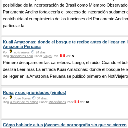
posibilidad de la incorporación de Brasil como Miembro Observador
Parlamento Andino fortalecería el proceso de integración sudameri
contribuiría al cumplimiento de las funciones del Parlamento Andino
particular la
Kuaii Amazonas: donde el bosque te recibe antes de llegar en l
Amazonía Peruana
Por
notiviajeros
24 dias.
Blog
Notiviajeros.com
Canal:
Viajes
Pais:
Ver:
Primero desaparecen las carreteras. Luego, el ruido. Cuando el bot
desliza Leer más La entrada Kuaii Amazonas: donde el bosque te r
de llegar en la Amazonía Peruana se publicó primero en NotiViajero
Runa y sus prioridades (vinilos)
Por
José Torres
34 dias.
Blog
la mujer de mi amigo
Canal:
Misceláneos
Pais:
Ver:
Cómo hablarle a tus jóvenes de pornografía sin que se cierren