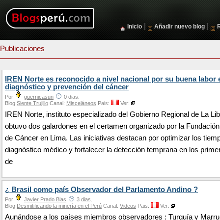
|
|
Inicio
Añadir nuevo blog
Publicaciones
IREN Norte es reconocido a nivel nacional por su buena labor 
diagnóstico y prevención del cáncer
Por
guernicasun
0 dias.
Blog
Siente Trujillo
Canal:
Misceláneos
Pais:
Ver:
IREN Norte, instituto especializado del Gobierno Regional de La Li
obtuvo dos galardones en el certamen organizado por la Fundació
de Cáncer en Lima. Las iniciativas destacan por optimizar los tiem
diagnóstico médico y fortalecer la detección temprana en los prime
de
¿ Brasil como país Observador del Parlamento Andino ?
Por
Javier Prado Blas
3 dias.
Blog
Desmitificando la minería en el Perú
Canal:
Videos
Pais:
Ver:
Aunándose a los países miembros observadores : Turquía y Marru