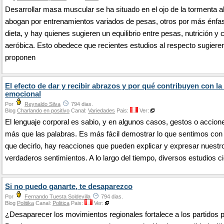
Desarrollar masa muscular se ha situado en el ojo de la tormenta 
abogan por entrenamientos variados de pesas, otros por más énfas
dieta, y hay quienes sugieren un equilibrio entre pesas, nutrición y 
aeróbica. Esto obedece que recientes estudios al respecto sugiere
proponen
El efecto de dar y recibir abrazos y por qué contribuyen con la
emocional
Por
Reynaldo Silva
794 dias.
Blog
Charlando en positivo
Canal:
Variedades
Pais:
Ver:
El lenguaje corporal es sabio, y en algunos casos, gestos o accion
más que las palabras. Es más fácil demostrar lo que sentimos con
que decirlo, hay reacciones que pueden explicar y expresar nuestr
verdaderos sentimientos. A lo largo del tiempo, diversos estudios c
Si no puedo ganarte, te desaparezco
Por
Fernando Tuesta Soldevilla
794 dias.
Blog
Politika
Canal:
Politica
Pais:
Ver:
¿Desaparecer los movimientos regionales fortalece a los partidos p