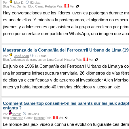
Por
Max D.
52 dias.
Blog
Max Damian Blog
Canal:
Religión
Pais:
Ver:
Hay conversaciones que los líderes juveniles postergan durante m
es una de ellas. Y mientras la postergamos, el algoritmo no esper
jóvenes y adolescentes que asisten a tu grupo accedieron por prim
porno por un enlace compartido en WhatsApp, una imagen que apa
Maestranza de la Compañia del Ferrocarril Urbano de Lima (19
Por
José Abad
121 dias.
Blog
Accidentes de tranvías en Lima
Canal:
Historia
Pais:
Ver:
En junio de 1906 la Compañía del Ferrocarril Urbano de Lima ya c
una importante infraestructura tranviaria: 26 kilómetros de vías férr
de ellas ya electrificadas y de acuerdo al investigador Allen Morris
antes ya había importado 40 tranvías eléctricos y luego un lote
Comment Gamertop conseille-t-il les parents sur les jeux adap
enfants ?
Por
fiorella
186 dias.
Blog
entusdias
Canal:
Internet
Pais:
Ver:
Le monde des jeux vidéo a connu une évolution fulgurante ces dern