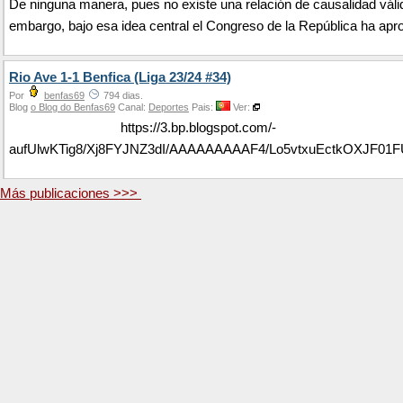
De ninguna manera, pues no existe una relación de causalidad váli
embargo, bajo esa idea central el Congreso de la República ha apro
Rio Ave 1-1 Benfica (Liga 23/24 #34)
Por
benfas69
794 dias.
Blog
o Blog do Benfas69
Canal:
Deportes
Pais:
Ver:
https://3.bp.blogspot.com/-
aufUlwKTig8/Xj8FYJNZ3dI/AAAAAAAAAF4/Lo5vtxuEctkOXJF0
Más publicaciones >>>