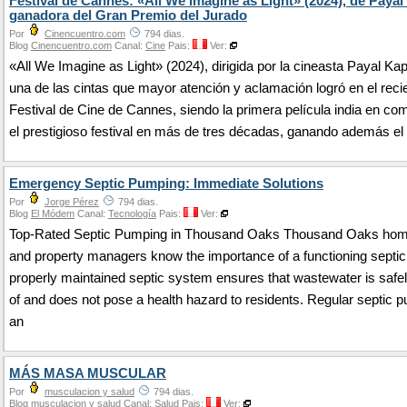
Festival de Cannes: «All We Imagine as Light» (2024), de Payal
ganadora del Gran Premio del Jurado
Por
Cinencuentro.com
794 dias.
Blog
Cinencuentro.com
Canal:
Cine
Pais:
Ver:
«All We Imagine as Light» (2024), dirigida por la cineasta Payal Kap
una de las cintas que mayor atención y aclamación logró en el reci
Festival de Cine de Cannes, siendo la primera película india en co
el prestigioso festival en más de tres décadas, ganando además el
Emergency Septic Pumping: Immediate Solutions
Por
Jorge Pérez
794 dias.
Blog
El Módem
Canal:
Tecnología
Pais:
Ver:
Top-Rated Septic Pumping in Thousand Oaks Thousand Oaks ho
and property managers know the importance of a functioning septi
properly maintained septic system ensures that wastewater is safe
of and does not pose a health hazard to residents. Regular septic 
an
MÁS MASA MUSCULAR
Por
musculacion y salud
794 dias.
Blog
musculacion y salud
Canal:
Salud
Pais:
Ver: