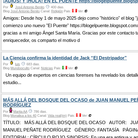
¡ADIÓS! Y ¡HOLA! EN EL PUENTE https://blogelpuente.blogsp
Por
José Antonio Benito
400 dias.
Blog
José Antonio Benito
Canal:
Religión
Pais:
Ver:
Amigos: Desde hoy 1 de mayo 2025 dejo como "histórico" el blog "j
comienzo uno nuevo "El Puente" https://blogelpuente.blogspot.com
gracias a mi amigo Ángel Santa María. Gracias por este contacto t
enriquecedor, os comparto el motivo d
La Ciencia confirma la identidad de Jack “El Destripador”
Por
luis
683 dias.
Blog
Mundooculto
Canal:
Noticias
Pais:
Ver:
Un equipo de expertos en ciencias forenses ha revelado los detall
estudio...
MÁS ALLÁ DEL BOSQUE DEL OCASO de JUAN MANUEL PE
RODRÍGUEZ
Por
Marita AA
786 dias.
Blog
Monalisa a los 40
Canal:
Vida real(tm)
Pais:
Ver:
TÍTULO: MÁS ALLÁ DEL BOSQUE DEL OCASO AUTOR: JU
MANUEL PEÑATE RODRÍGUEZ GÉNERO: FANTASÍA PÁGINAS
EDITORIAL: CÍRCULO ROJO SINOPSIS: En una era antigua y ago