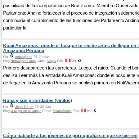
posibilidad de la incorporación de Brasil como Miembro Observador
Parlamento Andino fortalecería el proceso de integración sudameri
contribuiría al cumplimiento de las funciones del Parlamento Andino
particular la
Kuaii Amazonas: donde el bosque te recibe antes de llegar en l
Amazonía Peruana
Por
notiviajeros
20 dias.
Blog
Notiviajeros.com
Canal:
Viajes
Pais:
Ver:
Primero desaparecen las carreteras. Luego, el ruido. Cuando el bot
desliza Leer más La entrada Kuaii Amazonas: donde el bosque te r
de llegar en la Amazonía Peruana se publicó primero en NotiViajero
Runa y sus prioridades (vinilos)
Por
José Torres
30 dias.
Blog
la mujer de mi amigo
Canal:
Misceláneos
Pais:
Ver:
Cómo hablarle a tus jóvenes de pornografía sin que se cierren