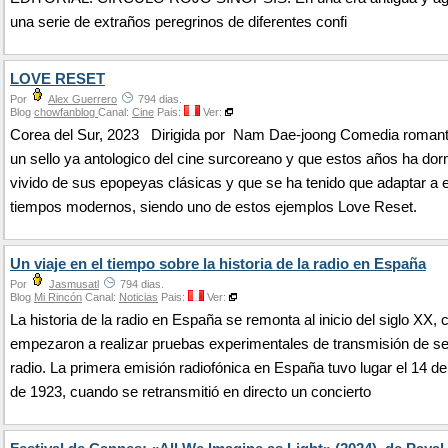
una serie de extraños peregrinos de diferentes confi
LOVE RESET
Por
Alex Guerrero
794 dias.
Blog
chowfanblog
Canal:
Cine
Pais:
Ver:
Corea del Sur, 2023 Dirigida por Nam Dae-joong Comedia romant
un sello ya antologico del cine surcoreano y que estos años ha dor
vivido de sus epopeyas clásicas y que se ha tenido que adaptar a 
tiempos modernos, siendo uno de estos ejemplos Love Reset.
Un viaje en el tiempo sobre la historia de la radio en España
Por
Jasmusatl
794 dias.
Blog
Mi Rincón
Canal:
Noticias
Pais:
Ver:
La historia de la radio en España se remonta al inicio del siglo XX,
empezaron a realizar pruebas experimentales de transmisión de s
radio. La primera emisión radiofónica en España tuvo lugar el 14 d
de 1923, cuando se retransmitió en directo un concierto