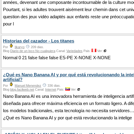
années, devenant une composante incontournable de la culture mo
Pourtant, si les adultes trouvent aisément leur chemin dans cet univ
question des jeux vidéo adaptés aux enfants reste une préoccupat
pour l
Historias del cazador - Los titanes
Por
Iikaryo
209 dias.
Blog
Diario de un loco No cualquiera
Canal:
Variedades
Pais:
Ver:
Normal 0 21 false false false ES-PE X-NONE X-NONE
¿Qué es Nano Banana AI y por qué está revolucionando la inte
artificial?
Por
Manuel Menendez
336 dias.
Blog
blog.facilweb.net
Canal:
Internet
Pais:
Ver:
Nano Banana AI es una innovadora herramienta de inteligencia artifi
diseñada para ofrecer máxima eficiencia en un formato ligero. A dif
los modelos tradicionales, esta tecnología no necesita servidores
¿Qué es Nano Banana AI y por qué está revolucionando la intelige