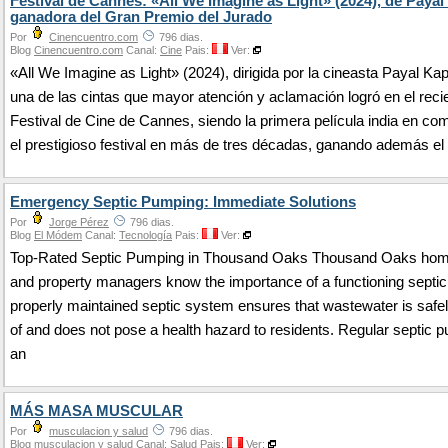
Festival de Cannes: «All We Imagine as Light» (2024), de Payal
ganadora del Gran Premio del Jurado
Por
Cinencuentro.com
796 dias.
Blog
Cinencuentro.com
Canal:
Cine
Pais:
Ver:
«All We Imagine as Light» (2024), dirigida por la cineasta Payal Kap
una de las cintas que mayor atención y aclamación logró en el reci
Festival de Cine de Cannes, siendo la primera película india en co
el prestigioso festival en más de tres décadas, ganando además el
Emergency Septic Pumping: Immediate Solutions
Por
Jorge Pérez
796 dias.
Blog
El Módem
Canal:
Tecnología
Pais:
Ver:
Top-Rated Septic Pumping in Thousand Oaks Thousand Oaks ho
and property managers know the importance of a functioning septi
properly maintained septic system ensures that wastewater is safe
of and does not pose a health hazard to residents. Regular septic 
an
MÁS MASA MUSCULAR
Por
musculacion y salud
796 dias.
Blog
musculacion y salud
Canal:
Salud
Pais:
Ver: