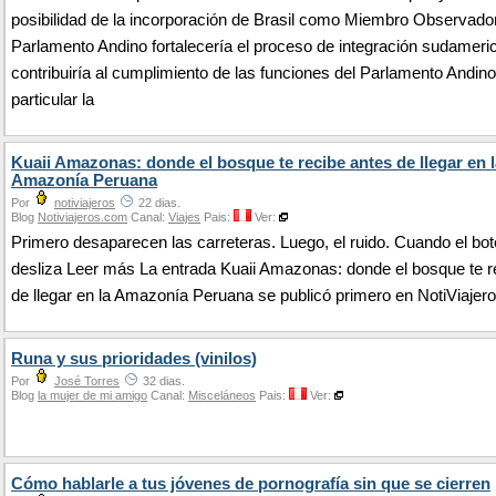
posibilidad de la incorporación de Brasil como Miembro Observador
Parlamento Andino fortalecería el proceso de integración sudameri
contribuiría al cumplimiento de las funciones del Parlamento Andino
particular la
Kuaii Amazonas: donde el bosque te recibe antes de llegar en l
Amazonía Peruana
Por
notiviajeros
22 dias.
Blog
Notiviajeros.com
Canal:
Viajes
Pais:
Ver:
Primero desaparecen las carreteras. Luego, el ruido. Cuando el bot
desliza Leer más La entrada Kuaii Amazonas: donde el bosque te r
de llegar en la Amazonía Peruana se publicó primero en NotiViajero
Runa y sus prioridades (vinilos)
Por
José Torres
32 dias.
Blog
la mujer de mi amigo
Canal:
Misceláneos
Pais:
Ver:
Cómo hablarle a tus jóvenes de pornografía sin que se cierren