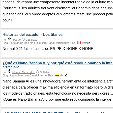
années, devenant une composante incontournable de la culture mo
Pourtant, si les adultes trouvent aisément leur chemin dans cet univ
question des jeux vidéo adaptés aux enfants reste une préoccupat
pour l
Historias del cazador - Los titanes
Por
Iikaryo
211 dias.
Blog
Diario de un loco No cualquiera
Canal:
Variedades
Pais:
Ver:
Normal 0 21 false false false ES-PE X-NONE X-NONE
¿Qué es Nano Banana AI y por qué está revolucionando la inte
artificial?
Por
Manuel Menendez
338 dias.
Blog
blog.facilweb.net
Canal:
Internet
Pais:
Ver:
Nano Banana AI es una innovadora herramienta de inteligencia artifi
diseñada para ofrecer máxima eficiencia en un formato ligero. A dif
los modelos tradicionales, esta tecnología no necesita servidores
¿Qué es Nano Banana AI y por qué está revolucionando la intelige