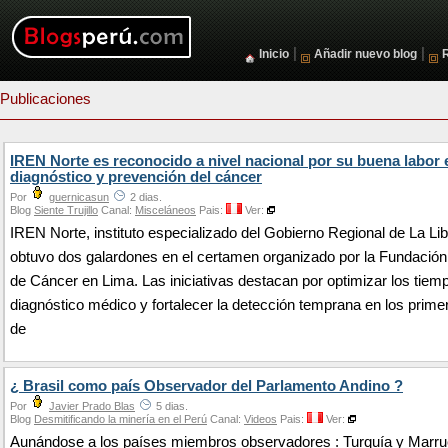
|
|
Inicio
Añadir nuevo blog
Publicaciones
IREN Norte es reconocido a nivel nacional por su buena labor 
diagnóstico y prevención del cáncer
Por
guernicasun
2 dias.
Blog
Siente Trujillo
Canal:
Misceláneos
Pais:
Ver:
IREN Norte, instituto especializado del Gobierno Regional de La Li
obtuvo dos galardones en el certamen organizado por la Fundació
de Cáncer en Lima. Las iniciativas destacan por optimizar los tiem
diagnóstico médico y fortalecer la detección temprana en los prime
de
¿ Brasil como país Observador del Parlamento Andino ?
Por
Javier Prado Blas
5 dias.
Blog
Desmitificando la minería en el Perú
Canal:
Videos
Pais:
Ver:
Aunándose a los países miembros observadores : Turquía y Marru