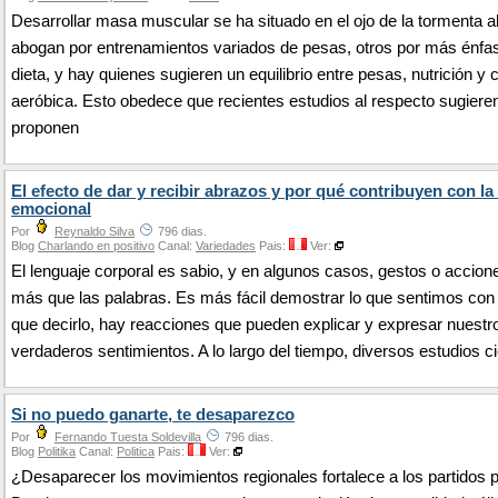
Desarrollar masa muscular se ha situado en el ojo de la tormenta 
abogan por entrenamientos variados de pesas, otros por más énfas
dieta, y hay quienes sugieren un equilibrio entre pesas, nutrición y 
aeróbica. Esto obedece que recientes estudios al respecto sugiere
proponen
El efecto de dar y recibir abrazos y por qué contribuyen con la
emocional
Por
Reynaldo Silva
796 dias.
Blog
Charlando en positivo
Canal:
Variedades
Pais:
Ver:
El lenguaje corporal es sabio, y en algunos casos, gestos o accion
más que las palabras. Es más fácil demostrar lo que sentimos con
que decirlo, hay reacciones que pueden explicar y expresar nuestr
verdaderos sentimientos. A lo largo del tiempo, diversos estudios c
Si no puedo ganarte, te desaparezco
Por
Fernando Tuesta Soldevilla
796 dias.
Blog
Politika
Canal:
Politica
Pais:
Ver:
¿Desaparecer los movimientos regionales fortalece a los partidos p