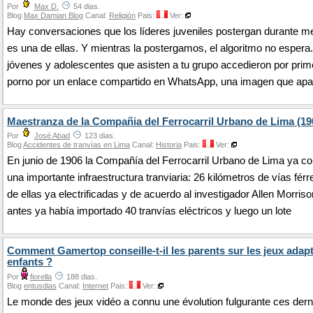
Por
Max D.
54 dias.
Blog
Max Damian Blog
Canal:
Religión
Pais:
Ver:
Hay conversaciones que los líderes juveniles postergan durante m
es una de ellas. Y mientras la postergamos, el algoritmo no esper
jóvenes y adolescentes que asisten a tu grupo accedieron por prim
porno por un enlace compartido en WhatsApp, una imagen que apa
Maestranza de la Compañia del Ferrocarril Urbano de Lima (19
Por
José Abad
123 dias.
Blog
Accidentes de tranvías en Lima
Canal:
Historia
Pais:
Ver:
En junio de 1906 la Compañía del Ferrocarril Urbano de Lima ya c
una importante infraestructura tranviaria: 26 kilómetros de vías férr
de ellas ya electrificadas y de acuerdo al investigador Allen Morris
antes ya había importado 40 tranvías eléctricos y luego un lote
Comment Gamertop conseille-t-il les parents sur les jeux adap
enfants ?
Por
fiorella
188 dias.
Blog
entusdias
Canal:
Internet
Pais:
Ver:
Le monde des jeux vidéo a connu une évolution fulgurante ces dern