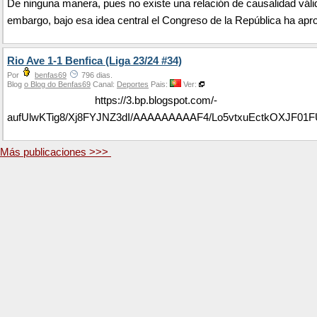
De ninguna manera, pues no existe una relación de causalidad váli
embargo, bajo esa idea central el Congreso de la República ha apro
Rio Ave 1-1 Benfica (Liga 23/24 #34)
Por
benfas69
796 dias.
Blog
o Blog do Benfas69
Canal:
Deportes
Pais:
Ver:
https://3.bp.blogspot.com/-
aufUlwKTig8/Xj8FYJNZ3dI/AAAAAAAAAF4/Lo5vtxuEctkOXJF0
Más publicaciones >>>