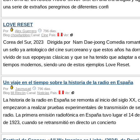
una serie de extraños peregrinos de diferentes confi
LOVE RESET
Por
Alex Guerrero
796 dias.
Blog
chowfanblog
Canal:
Cine
Pais:
Ver:
Corea del Sur, 2023 Dirigida por Nam Dae-joong Comedia romant
un sello ya antologico del cine surcoreano y que estos años ha dor
vivido de sus epopeyas clásicas y que se ha tenido que adaptar a 
tiempos modernos, siendo uno de estos ejemplos Love Reset.
Un viaje en el tiempo sobre la historia de la radio en España
Por
Jasmusatl
796 dias.
Blog
Mi Rincón
Canal:
Noticias
Pais:
Ver:
La historia de la radio en España se remonta al inicio del siglo XX,
empezaron a realizar pruebas experimentales de transmisión de s
radio. La primera emisión radiofónica en España tuvo lugar el 14 d
de 1923, cuando se retransmitió en directo un concierto