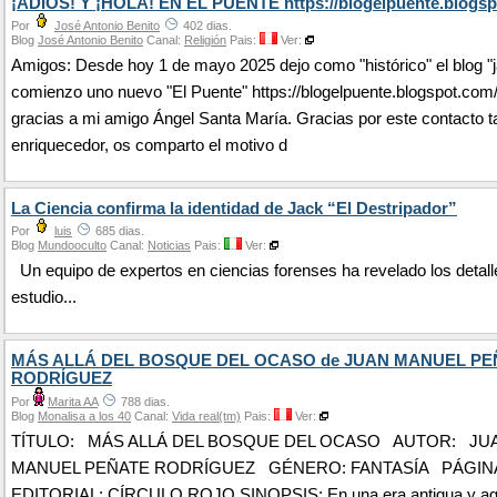
¡ADIÓS! Y ¡HOLA! EN EL PUENTE https://blogelpuente.blogsp
Por
José Antonio Benito
402 dias.
Blog
José Antonio Benito
Canal:
Religión
Pais:
Ver:
Amigos: Desde hoy 1 de mayo 2025 dejo como "histórico" el blog "j
comienzo uno nuevo "El Puente" https://blogelpuente.blogspot.com
gracias a mi amigo Ángel Santa María. Gracias por este contacto t
enriquecedor, os comparto el motivo d
La Ciencia confirma la identidad de Jack “El Destripador”
Por
luis
685 dias.
Blog
Mundooculto
Canal:
Noticias
Pais:
Ver:
Un equipo de expertos en ciencias forenses ha revelado los detall
estudio...
MÁS ALLÁ DEL BOSQUE DEL OCASO de JUAN MANUEL PE
RODRÍGUEZ
Por
Marita AA
788 dias.
Blog
Monalisa a los 40
Canal:
Vida real(tm)
Pais:
Ver:
TÍTULO: MÁS ALLÁ DEL BOSQUE DEL OCASO AUTOR: JU
MANUEL PEÑATE RODRÍGUEZ GÉNERO: FANTASÍA PÁGINAS
EDITORIAL: CÍRCULO ROJO SINOPSIS: En una era antigua y ago