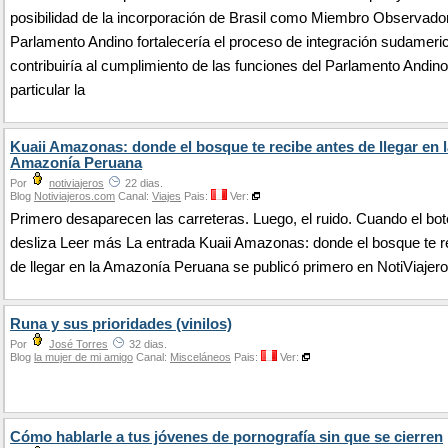
posibilidad de la incorporación de Brasil como Miembro Observador
Parlamento Andino fortalecería el proceso de integración sudameri
contribuiría al cumplimiento de las funciones del Parlamento Andino
particular la
Kuaii Amazonas: donde el bosque te recibe antes de llegar en l
Amazonía Peruana
Por
notiviajeros
22 dias.
Blog
Notiviajeros.com
Canal:
Viajes
Pais:
Ver:
Primero desaparecen las carreteras. Luego, el ruido. Cuando el bot
desliza Leer más La entrada Kuaii Amazonas: donde el bosque te r
de llegar en la Amazonía Peruana se publicó primero en NotiViajero
Runa y sus prioridades (vinilos)
Por
José Torres
32 dias.
Blog
la mujer de mi amigo
Canal:
Misceláneos
Pais:
Ver:
Cómo hablarle a tus jóvenes de pornografía sin que se cierren