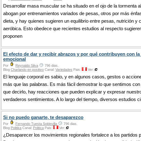
Desarrollar masa muscular se ha situado en el ojo de la tormenta 
abogan por entrenamientos variados de pesas, otros por más énfas
dieta, y hay quienes sugieren un equilibrio entre pesas, nutrición y 
aeróbica. Esto obedece que recientes estudios al respecto sugiere
proponen
El efecto de dar y recibir abrazos y por qué contribuyen con la
emocional
Por
Reynaldo Silva
796 dias.
Blog
Charlando en positivo
Canal:
Variedades
Pais:
Ver:
El lenguaje corporal es sabio, y en algunos casos, gestos o accion
más que las palabras. Es más fácil demostrar lo que sentimos con
que decirlo, hay reacciones que pueden explicar y expresar nuestr
verdaderos sentimientos. A lo largo del tiempo, diversos estudios c
Si no puedo ganarte, te desaparezco
Por
Fernando Tuesta Soldevilla
796 dias.
Blog
Politika
Canal:
Politica
Pais:
Ver:
¿Desaparecer los movimientos regionales fortalece a los partidos p