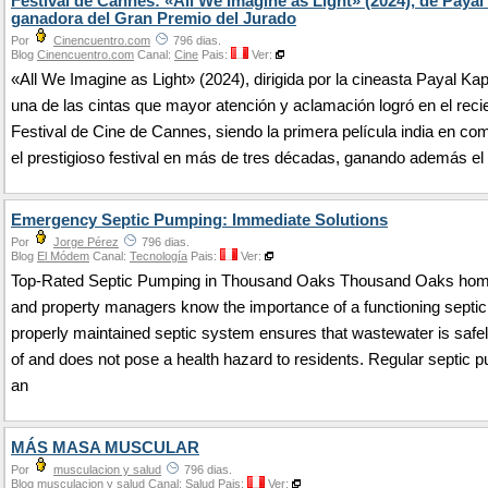
Festival de Cannes: «All We Imagine as Light» (2024), de Payal
ganadora del Gran Premio del Jurado
Por
Cinencuentro.com
796 dias.
Blog
Cinencuentro.com
Canal:
Cine
Pais:
Ver:
«All We Imagine as Light» (2024), dirigida por la cineasta Payal Kap
una de las cintas que mayor atención y aclamación logró en el reci
Festival de Cine de Cannes, siendo la primera película india en co
el prestigioso festival en más de tres décadas, ganando además el
Emergency Septic Pumping: Immediate Solutions
Por
Jorge Pérez
796 dias.
Blog
El Módem
Canal:
Tecnología
Pais:
Ver:
Top-Rated Septic Pumping in Thousand Oaks Thousand Oaks ho
and property managers know the importance of a functioning septi
properly maintained septic system ensures that wastewater is safe
of and does not pose a health hazard to residents. Regular septic 
an
MÁS MASA MUSCULAR
Por
musculacion y salud
796 dias.
Blog
musculacion y salud
Canal:
Salud
Pais:
Ver: