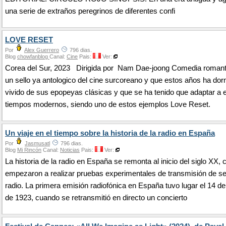
una serie de extraños peregrinos de diferentes confi
LOVE RESET
Por
Alex Guerrero
796 dias.
Blog
chowfanblog
Canal:
Cine
Pais:
Ver:
Corea del Sur, 2023 Dirigida por Nam Dae-joong Comedia romant
un sello ya antologico del cine surcoreano y que estos años ha dor
vivido de sus epopeyas clásicas y que se ha tenido que adaptar a 
tiempos modernos, siendo uno de estos ejemplos Love Reset.
Un viaje en el tiempo sobre la historia de la radio en España
Por
Jasmusatl
796 dias.
Blog
Mi Rincón
Canal:
Noticias
Pais:
Ver:
La historia de la radio en España se remonta al inicio del siglo XX,
empezaron a realizar pruebas experimentales de transmisión de s
radio. La primera emisión radiofónica en España tuvo lugar el 14 d
de 1923, cuando se retransmitió en directo un concierto