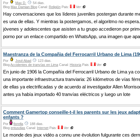
Por
Max D.
54 dias.
Blog
Max Damian Blog
Canal:
Religión
Pais:
Ver:
Hay conversaciones que los líderes juveniles postergan durante m
es una de ellas. Y mientras la postergamos, el algoritmo no esper
jóvenes y adolescentes que asisten a tu grupo accedieron por prim
porno por un enlace compartido en WhatsApp, una imagen que apa
Maestranza de la Compañia del Ferrocarril Urbano de Lima (19
Por
José Abad
123 dias.
Blog
Accidentes de tranvías en Lima
Canal:
Historia
Pais:
Ver:
En junio de 1906 la Compañía del Ferrocarril Urbano de Lima ya c
una importante infraestructura tranviaria: 26 kilómetros de vías férr
de ellas ya electrificadas y de acuerdo al investigador Allen Morris
antes ya había importado 40 tranvías eléctricos y luego un lote
Comment Gamertop conseille-t-il les parents sur les jeux adap
enfants ?
Por
fiorella
188 dias.
Blog
entusdias
Canal:
Internet
Pais:
Ver:
Le monde des jeux vidéo a connu une évolution fulgurante ces dern