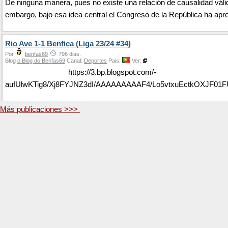
De ninguna manera, pues no existe una relación de causalidad váli
embargo, bajo esa idea central el Congreso de la República ha apro
Rio Ave 1-1 Benfica (Liga 23/24 #34)
Por
benfas69
796 dias.
Blog
o Blog do Benfas69
Canal:
Deportes
Pais:
Ver:
https://3.bp.blogspot.com/-
aufUlwKTig8/Xj8FYJNZ3dI/AAAAAAAAAF4/Lo5vtxuEctkOXJF0
Más publicaciones >>>