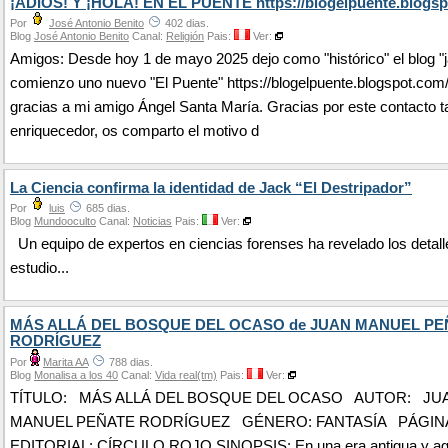
¡ADIÓS! Y ¡HOLA! EN EL PUENTE https://blogelpuente.blogsp
Por
José Antonio Benito
402 dias.
Blog
José Antonio Benito
Canal:
Religión
Pais:
Ver:
Amigos: Desde hoy 1 de mayo 2025 dejo como "histórico" el blog "j
comienzo uno nuevo "El Puente" https://blogelpuente.blogspot.com
gracias a mi amigo Ángel Santa María. Gracias por este contacto t
enriquecedor, os comparto el motivo d
La Ciencia confirma la identidad de Jack “El Destripador”
Por
luis
685 dias.
Blog
Mundooculto
Canal:
Noticias
Pais:
Ver:
Un equipo de expertos en ciencias forenses ha revelado los detall
estudio...
MÁS ALLÁ DEL BOSQUE DEL OCASO de JUAN MANUEL PE
RODRÍGUEZ
Por
Marita AA
788 dias.
Blog
Monalisa a los 40
Canal:
Vida real(tm)
Pais:
Ver:
TÍTULO: MÁS ALLÁ DEL BOSQUE DEL OCASO AUTOR: JU
MANUEL PEÑATE RODRÍGUEZ GÉNERO: FANTASÍA PÁGINAS
EDITORIAL: CÍRCULO ROJO SINOPSIS: En una era antigua y ago