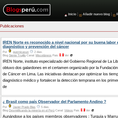
|
|
Inicio
Añadir nuevo blog
Publicaciones
IREN Norte es reconocido a nivel nacional por su buena labor 
diagnóstico y prevención del cáncer
Por
guernicasun
2 dias.
Blog
Siente Trujillo
Canal:
Misceláneos
Pais:
Ver:
IREN Norte, instituto especializado del Gobierno Regional de La Li
obtuvo dos galardones en el certamen organizado por la Fundació
de Cáncer en Lima. Las iniciativas destacan por optimizar los tiem
diagnóstico médico y fortalecer la detección temprana en los prime
de
¿ Brasil como país Observador del Parlamento Andino ?
Por
Javier Prado Blas
5 dias.
Blog
Desmitificando la minería en el Perú
Canal:
Videos
Pais:
Ver:
Aunándose a los países miembros observadores : Turquía y Marru