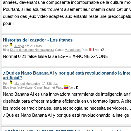
années, devenant une composante incontournable de la culture mo
Pourtant, si les adultes trouvent aisément leur chemin dans cet univ
question des jeux vidéo adaptés aux enfants reste une préoccupat
pour l
Historias del cazador - Los titanes
Por
Iikaryo
211 dias.
Blog
Diario de un loco No cualquiera
Canal:
Variedades
Pais:
Ver:
Normal 0 21 false false false ES-PE X-NONE X-NONE
¿Qué es Nano Banana AI y por qué está revolucionando la inte
artificial?
Por
Manuel Menendez
338 dias.
Blog
blog.facilweb.net
Canal:
Internet
Pais:
Ver:
Nano Banana AI es una innovadora herramienta de inteligencia artifi
diseñada para ofrecer máxima eficiencia en un formato ligero. A dif
los modelos tradicionales, esta tecnología no necesita servidores
¿Qué es Nano Banana AI y por qué está revolucionando la intelige