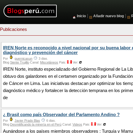
|
|
Inicio
Añadir nuevo blog
Publicaciones
IREN Norte es reconocido a nivel nacional por su buena labor 
diagnóstico y prevención del cáncer
Por
guernicasun
3 dias.
Blog
Siente Trujillo
Canal:
Misceláneos
Pais:
Ver:
IREN Norte, instituto especializado del Gobierno Regional de La Li
obtuvo dos galardones en el certamen organizado por la Fundació
de Cáncer en Lima. Las iniciativas destacan por optimizar los tiem
diagnóstico médico y fortalecer la detección temprana en los prime
de
¿ Brasil como país Observador del Parlamento Andino ?
Por
Javier Prado Blas
6 dias.
Blog
Desmitificando la minería en el Perú
Canal:
Videos
Pais:
Ver:
Aunándose a los países miembros observadores : Turquía y Marru