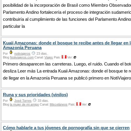
posibilidad de la incorporación de Brasil como Miembro Observador
Parlamento Andino fortalecería el proceso de integración sudameri
contribuiría al cumplimiento de las funciones del Parlamento Andino
particular la
Kuaii Amazonas: donde el bosque te recibe antes de llegar en l
Amazonía Peruana
Por
notiviajeros
23 dias.
Blog
Notiviajeros.com
Canal:
Viajes
Pais:
Ver:
Primero desaparecen las carreteras. Luego, el ruido. Cuando el bot
desliza Leer más La entrada Kuaii Amazonas: donde el bosque te r
de llegar en la Amazonía Peruana se publicó primero en NotiViajero
Runa y sus prioridades (vinilos)
Por
José Torres
33 dias.
Blog
la mujer de mi amigo
Canal:
Misceláneos
Pais:
Ver:
Cómo hablarle a tus jóvenes de pornografía sin que se cierren