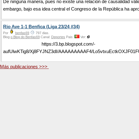
De ninguna manera, pues no existe una relación de causalidad váli
embargo, bajo esa idea central el Congreso de la República ha apro
Rio Ave 1-1 Benfica (Liga 23/24 #34)
Por
benfas69
797 dias.
Blog
o Blog do Benfas69
Canal:
Deportes
Pais:
Ver:
https://3.bp.blogspot.com/-
aufUlwKTig8/Xj8FYJNZ3dI/AAAAAAAAAF4/Lo5vtxuEctkOXJF0
Más publicaciones >>>