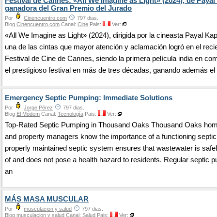
Festival de Cannes: «All We Imagine as Light» (2024), de Payal
ganadora del Gran Premio del Jurado
Por
Cinencuentro.com
797 dias.
Blog
Cinencuentro.com
Canal:
Cine
Pais:
Ver:
«All We Imagine as Light» (2024), dirigida por la cineasta Payal Kap
una de las cintas que mayor atención y aclamación logró en el reci
Festival de Cine de Cannes, siendo la primera película india en co
el prestigioso festival en más de tres décadas, ganando además el
Emergency Septic Pumping: Immediate Solutions
Por
Jorge Pérez
797 dias.
Blog
El Módem
Canal:
Tecnología
Pais:
Ver:
Top-Rated Septic Pumping in Thousand Oaks Thousand Oaks ho
and property managers know the importance of a functioning septi
properly maintained septic system ensures that wastewater is safe
of and does not pose a health hazard to residents. Regular septic 
an
MÁS MASA MUSCULAR
Por
musculacion y salud
797 dias.
Blog
musculacion y salud
Canal:
Salud
Pais:
Ver: