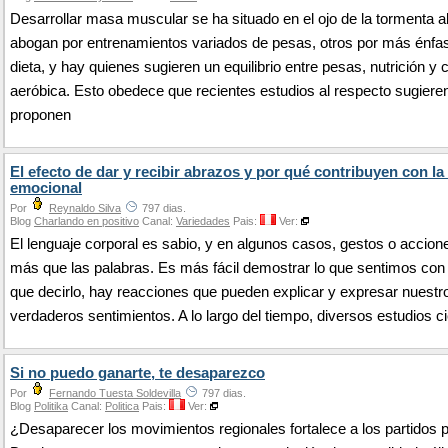
Desarrollar masa muscular se ha situado en el ojo de la tormenta 
abogan por entrenamientos variados de pesas, otros por más énfas
dieta, y hay quienes sugieren un equilibrio entre pesas, nutrición y 
aeróbica. Esto obedece que recientes estudios al respecto sugiere
proponen
El efecto de dar y recibir abrazos y por qué contribuyen con la
emocional
Por
Reynaldo Silva
797 dias.
Blog
Charlando en positivo
Canal:
Variedades
Pais:
Ver:
El lenguaje corporal es sabio, y en algunos casos, gestos o accion
más que las palabras. Es más fácil demostrar lo que sentimos con
que decirlo, hay reacciones que pueden explicar y expresar nuestr
verdaderos sentimientos. A lo largo del tiempo, diversos estudios c
Si no puedo ganarte, te desaparezco
Por
Fernando Tuesta Soldevilla
797 dias.
Blog
Politika
Canal:
Politica
Pais:
Ver:
¿Desaparecer los movimientos regionales fortalece a los partidos p