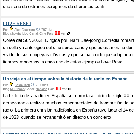
una serie de extraños peregrinos de diferentes confi
LOVE RESET
Por
Alex Guerrero
797 dias.
Blog
chowfanblog
Canal:
Cine
Pais:
Ver:
Corea del Sur, 2023 Dirigida por Nam Dae-joong Comedia romant
un sello ya antologico del cine surcoreano y que estos años ha dor
vivido de sus epopeyas clásicas y que se ha tenido que adaptar a 
tiempos modernos, siendo uno de estos ejemplos Love Reset.
Un viaje en el tiempo sobre la historia de la radio en España
Por
Jasmusatl
797 dias.
Blog
Mi Rincón
Canal:
Noticias
Pais:
Ver:
La historia de la radio en España se remonta al inicio del siglo XX,
empezaron a realizar pruebas experimentales de transmisión de s
radio. La primera emisión radiofónica en España tuvo lugar el 14 d
de 1923, cuando se retransmitió en directo un concierto