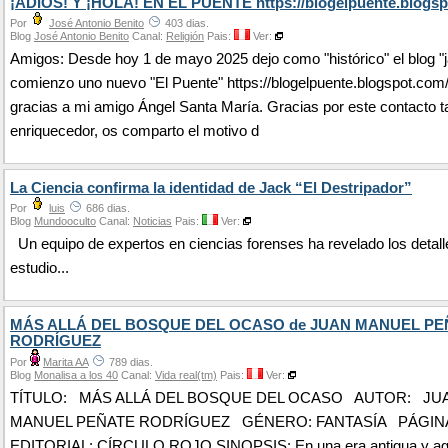
¡ADIÓS! Y ¡HOLA! EN EL PUENTE https://blogelpuente.blogsp
Por
José Antonio Benito
403 dias.
Blog
José Antonio Benito
Canal:
Religión
Pais:
Ver:
Amigos: Desde hoy 1 de mayo 2025 dejo como "histórico" el blog "j
comienzo uno nuevo "El Puente" https://blogelpuente.blogspot.com
gracias a mi amigo Ángel Santa María. Gracias por este contacto t
enriquecedor, os comparto el motivo d
La Ciencia confirma la identidad de Jack “El Destripador”
Por
luis
686 dias.
Blog
Mundooculto
Canal:
Noticias
Pais:
Ver:
Un equipo de expertos en ciencias forenses ha revelado los detall
estudio...
MÁS ALLÁ DEL BOSQUE DEL OCASO de JUAN MANUEL PE
RODRÍGUEZ
Por
Marita AA
789 dias.
Blog
Monalisa a los 40
Canal:
Vida real(tm)
Pais:
Ver:
TÍTULO: MÁS ALLÁ DEL BOSQUE DEL OCASO AUTOR: JU
MANUEL PEÑATE RODRÍGUEZ GÉNERO: FANTASÍA PÁGINAS
EDITORIAL: CÍRCULO ROJO SINOPSIS: En una era antigua y ago