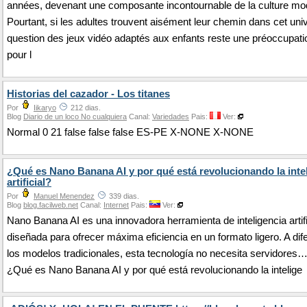
années, devenant une composante incontournable de la culture mo
Pourtant, si les adultes trouvent aisément leur chemin dans cet univ
question des jeux vidéo adaptés aux enfants reste une préoccupat
pour l
Historias del cazador - Los titanes
Por
Iikaryo
212 dias.
Blog
Diario de un loco No cualquiera
Canal:
Variedades
Pais:
Ver:
Normal 0 21 false false false ES-PE X-NONE X-NONE
¿Qué es Nano Banana AI y por qué está revolucionando la inte
artificial?
Por
Manuel Menendez
339 dias.
Blog
blog.facilweb.net
Canal:
Internet
Pais:
Ver:
Nano Banana AI es una innovadora herramienta de inteligencia artifi
diseñada para ofrecer máxima eficiencia en un formato ligero. A dif
los modelos tradicionales, esta tecnología no necesita servidores
¿Qué es Nano Banana AI y por qué está revolucionando la intelige