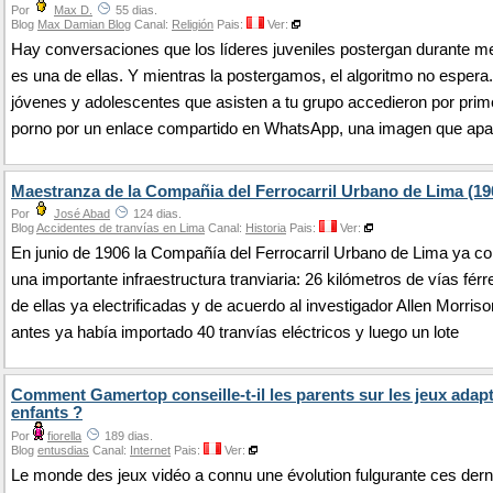
Por
Max D.
55 dias.
Blog
Max Damian Blog
Canal:
Religión
Pais:
Ver:
Hay conversaciones que los líderes juveniles postergan durante m
es una de ellas. Y mientras la postergamos, el algoritmo no esper
jóvenes y adolescentes que asisten a tu grupo accedieron por prim
porno por un enlace compartido en WhatsApp, una imagen que apa
Maestranza de la Compañia del Ferrocarril Urbano de Lima (19
Por
José Abad
124 dias.
Blog
Accidentes de tranvías en Lima
Canal:
Historia
Pais:
Ver:
En junio de 1906 la Compañía del Ferrocarril Urbano de Lima ya c
una importante infraestructura tranviaria: 26 kilómetros de vías férr
de ellas ya electrificadas y de acuerdo al investigador Allen Morris
antes ya había importado 40 tranvías eléctricos y luego un lote
Comment Gamertop conseille-t-il les parents sur les jeux adap
enfants ?
Por
fiorella
189 dias.
Blog
entusdias
Canal:
Internet
Pais:
Ver:
Le monde des jeux vidéo a connu une évolution fulgurante ces dern