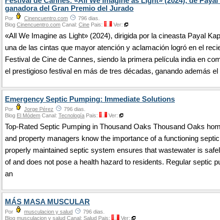
Festival de Cannes: «All We Imagine as Light» (2024), de Payal
ganadora del Gran Premio del Jurado
Por
Cinencuentro.com
796 dias.
Blog
Cinencuentro.com
Canal:
Cine
Pais:
Ver:
«All We Imagine as Light» (2024), dirigida por la cineasta Payal Kap
una de las cintas que mayor atención y aclamación logró en el reci
Festival de Cine de Cannes, siendo la primera película india en co
el prestigioso festival en más de tres décadas, ganando además el
Emergency Septic Pumping: Immediate Solutions
Por
Jorge Pérez
796 dias.
Blog
El Módem
Canal:
Tecnología
Pais:
Ver:
Top-Rated Septic Pumping in Thousand Oaks Thousand Oaks ho
and property managers know the importance of a functioning septi
properly maintained septic system ensures that wastewater is safe
of and does not pose a health hazard to residents. Regular septic 
an
MÁS MASA MUSCULAR
Por
musculacion y salud
796 dias.
Blog
musculacion y salud
Canal:
Salud
Pais:
Ver: