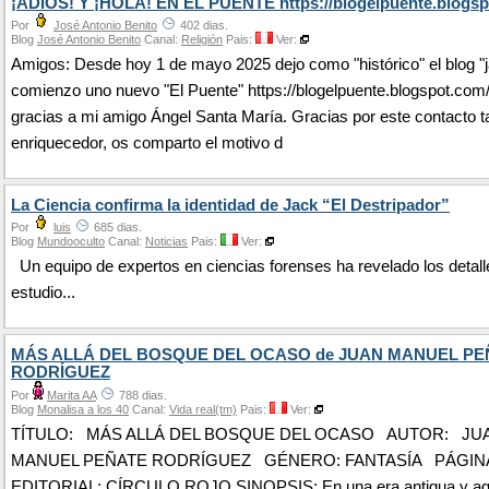
¡ADIÓS! Y ¡HOLA! EN EL PUENTE https://blogelpuente.blogsp
Por
José Antonio Benito
402 dias.
Blog
José Antonio Benito
Canal:
Religión
Pais:
Ver:
Amigos: Desde hoy 1 de mayo 2025 dejo como "histórico" el blog "j
comienzo uno nuevo "El Puente" https://blogelpuente.blogspot.com
gracias a mi amigo Ángel Santa María. Gracias por este contacto t
enriquecedor, os comparto el motivo d
La Ciencia confirma la identidad de Jack “El Destripador”
Por
luis
685 dias.
Blog
Mundooculto
Canal:
Noticias
Pais:
Ver:
Un equipo de expertos en ciencias forenses ha revelado los detall
estudio...
MÁS ALLÁ DEL BOSQUE DEL OCASO de JUAN MANUEL PE
RODRÍGUEZ
Por
Marita AA
788 dias.
Blog
Monalisa a los 40
Canal:
Vida real(tm)
Pais:
Ver:
TÍTULO: MÁS ALLÁ DEL BOSQUE DEL OCASO AUTOR: JU
MANUEL PEÑATE RODRÍGUEZ GÉNERO: FANTASÍA PÁGINAS
EDITORIAL: CÍRCULO ROJO SINOPSIS: En una era antigua y ago