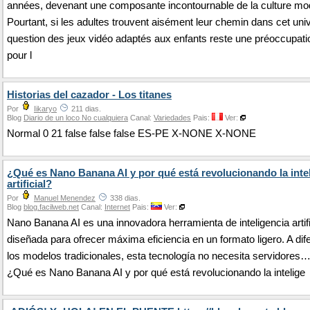
années, devenant une composante incontournable de la culture mo
Pourtant, si les adultes trouvent aisément leur chemin dans cet univ
question des jeux vidéo adaptés aux enfants reste une préoccupat
pour l
Historias del cazador - Los titanes
Por
Iikaryo
211 dias.
Blog
Diario de un loco No cualquiera
Canal:
Variedades
Pais:
Ver:
Normal 0 21 false false false ES-PE X-NONE X-NONE
¿Qué es Nano Banana AI y por qué está revolucionando la inte
artificial?
Por
Manuel Menendez
338 dias.
Blog
blog.facilweb.net
Canal:
Internet
Pais:
Ver:
Nano Banana AI es una innovadora herramienta de inteligencia artifi
diseñada para ofrecer máxima eficiencia en un formato ligero. A dif
los modelos tradicionales, esta tecnología no necesita servidores
¿Qué es Nano Banana AI y por qué está revolucionando la intelige