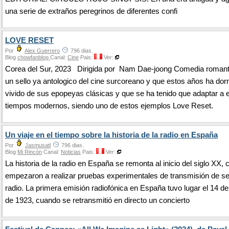
una serie de extraños peregrinos de diferentes confi
LOVE RESET
Por
Alex Guerrero
796 dias.
Blog
chowfanblog
Canal:
Cine
Pais:
Ver:
Corea del Sur, 2023 Dirigida por Nam Dae-joong Comedia romant
un sello ya antologico del cine surcoreano y que estos años ha dor
vivido de sus epopeyas clásicas y que se ha tenido que adaptar a 
tiempos modernos, siendo uno de estos ejemplos Love Reset.
Un viaje en el tiempo sobre la historia de la radio en España
Por
Jasmusatl
796 dias.
Blog
Mi Rincón
Canal:
Noticias
Pais:
Ver:
La historia de la radio en España se remonta al inicio del siglo XX,
empezaron a realizar pruebas experimentales de transmisión de s
radio. La primera emisión radiofónica en España tuvo lugar el 14 d
de 1923, cuando se retransmitió en directo un concierto