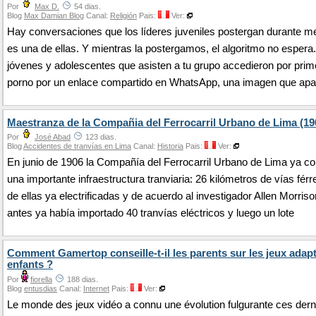
Por
Max D.
54 dias.
Blog
Max Damian Blog
Canal:
Religión
Pais:
Ver:
Hay conversaciones que los líderes juveniles postergan durante m
es una de ellas. Y mientras la postergamos, el algoritmo no esper
jóvenes y adolescentes que asisten a tu grupo accedieron por prim
porno por un enlace compartido en WhatsApp, una imagen que apa
Maestranza de la Compañia del Ferrocarril Urbano de Lima (19
Por
José Abad
123 dias.
Blog
Accidentes de tranvías en Lima
Canal:
Historia
Pais:
Ver:
En junio de 1906 la Compañía del Ferrocarril Urbano de Lima ya c
una importante infraestructura tranviaria: 26 kilómetros de vías férr
de ellas ya electrificadas y de acuerdo al investigador Allen Morris
antes ya había importado 40 tranvías eléctricos y luego un lote
Comment Gamertop conseille-t-il les parents sur les jeux adap
enfants ?
Por
fiorella
188 dias.
Blog
entusdias
Canal:
Internet
Pais:
Ver:
Le monde des jeux vidéo a connu une évolution fulgurante ces dern