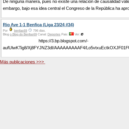
De ninguna manera, pues no existe una relación de causalidad váli
embargo, bajo esa idea central el Congreso de la República ha apro
Rio Ave 1-1 Benfica (Liga 23/24 #34)
Por
benfas69
796 dias.
Blog
o Blog do Benfas69
Canal:
Deportes
Pais:
Ver:
https://3.bp.blogspot.com/-
aufUlwKTig8/Xj8FYJNZ3dI/AAAAAAAAAF4/Lo5vtxuEctkOXJF0
Más publicaciones >>>