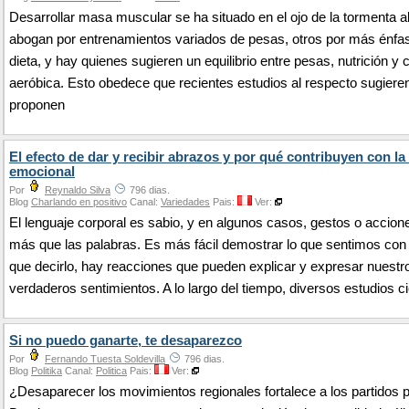
Desarrollar masa muscular se ha situado en el ojo de la tormenta 
abogan por entrenamientos variados de pesas, otros por más énfas
dieta, y hay quienes sugieren un equilibrio entre pesas, nutrición y 
aeróbica. Esto obedece que recientes estudios al respecto sugiere
proponen
El efecto de dar y recibir abrazos y por qué contribuyen con la
emocional
Por
Reynaldo Silva
796 dias.
Blog
Charlando en positivo
Canal:
Variedades
Pais:
Ver:
El lenguaje corporal es sabio, y en algunos casos, gestos o accion
más que las palabras. Es más fácil demostrar lo que sentimos con
que decirlo, hay reacciones que pueden explicar y expresar nuestr
verdaderos sentimientos. A lo largo del tiempo, diversos estudios c
Si no puedo ganarte, te desaparezco
Por
Fernando Tuesta Soldevilla
796 dias.
Blog
Politika
Canal:
Politica
Pais:
Ver:
¿Desaparecer los movimientos regionales fortalece a los partidos p