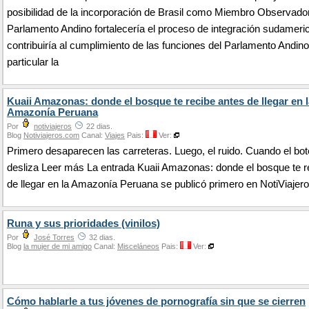
posibilidad de la incorporación de Brasil como Miembro Observador
Parlamento Andino fortalecería el proceso de integración sudameri
contribuiría al cumplimiento de las funciones del Parlamento Andino
particular la
Kuaii Amazonas: donde el bosque te recibe antes de llegar en l
Amazonía Peruana
Por
notiviajeros
22 dias.
Blog
Notiviajeros.com
Canal:
Viajes
Pais:
Ver:
Primero desaparecen las carreteras. Luego, el ruido. Cuando el bot
desliza Leer más La entrada Kuaii Amazonas: donde el bosque te r
de llegar en la Amazonía Peruana se publicó primero en NotiViajero
Runa y sus prioridades (vinilos)
Por
José Torres
32 dias.
Blog
la mujer de mi amigo
Canal:
Misceláneos
Pais:
Ver:
Cómo hablarle a tus jóvenes de pornografía sin que se cierren