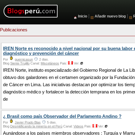
|
|
Inicio
Añadir nuevo blog
Publicaciones
IREN Norte es reconocido a nivel nacional por su buena labor 
diagnóstico y prevención del cáncer
Por
guernicasun
2 dias.
Blog
Siente Trujillo
Canal:
Misceláneos
Pais:
Ver:
IREN Norte, instituto especializado del Gobierno Regional de La Li
obtuvo dos galardones en el certamen organizado por la Fundació
de Cáncer en Lima. Las iniciativas destacan por optimizar los tiem
diagnóstico médico y fortalecer la detección temprana en los prime
de
¿ Brasil como país Observador del Parlamento Andino ?
Por
Javier Prado Blas
5 dias.
Blog
Desmitificando la minería en el Perú
Canal:
Videos
Pais:
Ver:
Aunándose a los países miembros observadores : Turquía y Marru