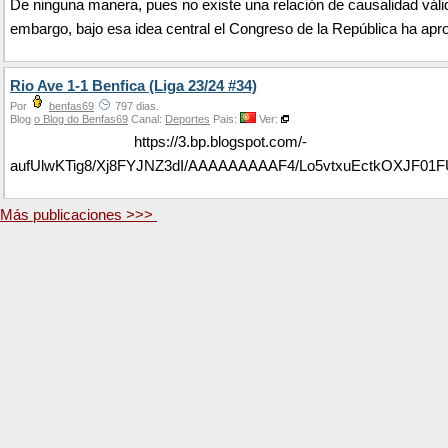
De ninguna manera, pues no existe una relación de causalidad váli
embargo, bajo esa idea central el Congreso de la República ha apro
Rio Ave 1-1 Benfica (Liga 23/24 #34)
Por
benfas69
797 dias.
Blog
o Blog do Benfas69
Canal:
Deportes
Pais:
Ver:
https://3.bp.blogspot.com/-
aufUlwKTig8/Xj8FYJNZ3dI/AAAAAAAAAF4/Lo5vtxuEctkOXJF0
Más publicaciones >>>