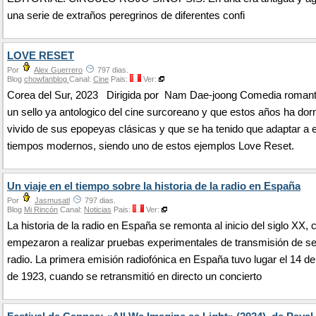
una serie de extraños peregrinos de diferentes confi
LOVE RESET
Por
Alex Guerrero
797 dias.
Blog
chowfanblog
Canal:
Cine
Pais:
Ver:
Corea del Sur, 2023 Dirigida por Nam Dae-joong Comedia romant
un sello ya antologico del cine surcoreano y que estos años ha dor
vivido de sus epopeyas clásicas y que se ha tenido que adaptar a 
tiempos modernos, siendo uno de estos ejemplos Love Reset.
Un viaje en el tiempo sobre la historia de la radio en España
Por
Jasmusatl
797 dias.
Blog
Mi Rincón
Canal:
Noticias
Pais:
Ver:
La historia de la radio en España se remonta al inicio del siglo XX,
empezaron a realizar pruebas experimentales de transmisión de s
radio. La primera emisión radiofónica en España tuvo lugar el 14 d
de 1923, cuando se retransmitió en directo un concierto