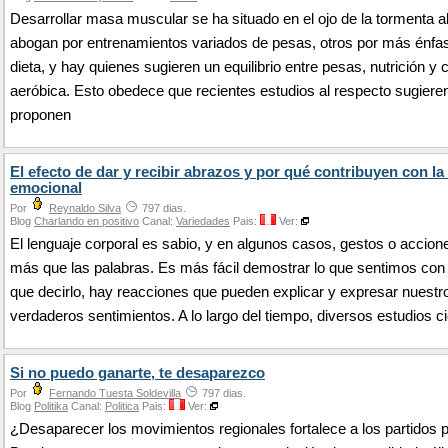
Desarrollar masa muscular se ha situado en el ojo de la tormenta 
abogan por entrenamientos variados de pesas, otros por más énfas
dieta, y hay quienes sugieren un equilibrio entre pesas, nutrición y 
aeróbica. Esto obedece que recientes estudios al respecto sugiere
proponen
El efecto de dar y recibir abrazos y por qué contribuyen con la
emocional
Por
Reynaldo Silva
797 dias.
Blog
Charlando en positivo
Canal:
Variedades
Pais:
Ver:
El lenguaje corporal es sabio, y en algunos casos, gestos o accion
más que las palabras. Es más fácil demostrar lo que sentimos con
que decirlo, hay reacciones que pueden explicar y expresar nuestr
verdaderos sentimientos. A lo largo del tiempo, diversos estudios c
Si no puedo ganarte, te desaparezco
Por
Fernando Tuesta Soldevilla
797 dias.
Blog
Politika
Canal:
Politica
Pais:
Ver:
¿Desaparecer los movimientos regionales fortalece a los partidos p