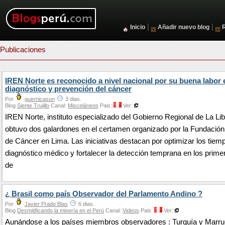
|
|
Inicio
Añadir nuevo blog
Publicaciones
IREN Norte es reconocido a nivel nacional por su buena labor 
diagnóstico y prevención del cáncer
Por
guernicasun
3 dias.
Blog
Siente Trujillo
Canal:
Misceláneos
Pais:
Ver:
IREN Norte, instituto especializado del Gobierno Regional de La Li
obtuvo dos galardones en el certamen organizado por la Fundació
de Cáncer en Lima. Las iniciativas destacan por optimizar los tiem
diagnóstico médico y fortalecer la detección temprana en los prime
de
¿ Brasil como país Observador del Parlamento Andino ?
Por
Javier Prado Blas
6 dias.
Blog
Desmitificando la minería en el Perú
Canal:
Videos
Pais:
Ver:
Aunándose a los países miembros observadores : Turquía y Marru