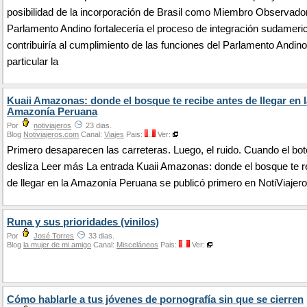
posibilidad de la incorporación de Brasil como Miembro Observador
Parlamento Andino fortalecería el proceso de integración sudameri
contribuiría al cumplimiento de las funciones del Parlamento Andino
particular la
Kuaii Amazonas: donde el bosque te recibe antes de llegar en l
Amazonía Peruana
Por
notiviajeros
23 dias.
Blog
Notiviajeros.com
Canal:
Viajes
Pais:
Ver:
Primero desaparecen las carreteras. Luego, el ruido. Cuando el bot
desliza Leer más La entrada Kuaii Amazonas: donde el bosque te r
de llegar en la Amazonía Peruana se publicó primero en NotiViajero
Runa y sus prioridades (vinilos)
Por
José Torres
33 dias.
Blog
la mujer de mi amigo
Canal:
Misceláneos
Pais:
Ver:
Cómo hablarle a tus jóvenes de pornografía sin que se cierren