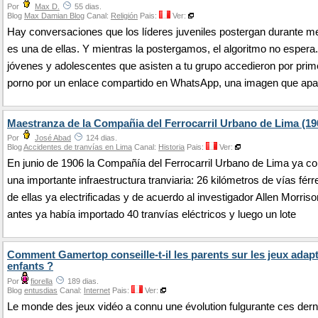
Por
Max D.
55 dias.
Blog
Max Damian Blog
Canal:
Religión
Pais:
Ver:
Hay conversaciones que los líderes juveniles postergan durante m
es una de ellas. Y mientras la postergamos, el algoritmo no esper
jóvenes y adolescentes que asisten a tu grupo accedieron por prim
porno por un enlace compartido en WhatsApp, una imagen que apa
Maestranza de la Compañia del Ferrocarril Urbano de Lima (19
Por
José Abad
124 dias.
Blog
Accidentes de tranvías en Lima
Canal:
Historia
Pais:
Ver:
En junio de 1906 la Compañía del Ferrocarril Urbano de Lima ya c
una importante infraestructura tranviaria: 26 kilómetros de vías férr
de ellas ya electrificadas y de acuerdo al investigador Allen Morris
antes ya había importado 40 tranvías eléctricos y luego un lote
Comment Gamertop conseille-t-il les parents sur les jeux adap
enfants ?
Por
fiorella
189 dias.
Blog
entusdias
Canal:
Internet
Pais:
Ver:
Le monde des jeux vidéo a connu une évolution fulgurante ces dern