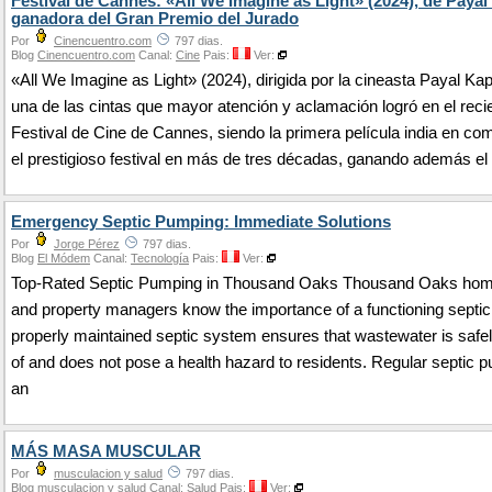
Festival de Cannes: «All We Imagine as Light» (2024), de Payal
ganadora del Gran Premio del Jurado
Por
Cinencuentro.com
797 dias.
Blog
Cinencuentro.com
Canal:
Cine
Pais:
Ver:
«All We Imagine as Light» (2024), dirigida por la cineasta Payal Kap
una de las cintas que mayor atención y aclamación logró en el reci
Festival de Cine de Cannes, siendo la primera película india en co
el prestigioso festival en más de tres décadas, ganando además el
Emergency Septic Pumping: Immediate Solutions
Por
Jorge Pérez
797 dias.
Blog
El Módem
Canal:
Tecnología
Pais:
Ver:
Top-Rated Septic Pumping in Thousand Oaks Thousand Oaks ho
and property managers know the importance of a functioning septi
properly maintained septic system ensures that wastewater is safe
of and does not pose a health hazard to residents. Regular septic 
an
MÁS MASA MUSCULAR
Por
musculacion y salud
797 dias.
Blog
musculacion y salud
Canal:
Salud
Pais:
Ver: