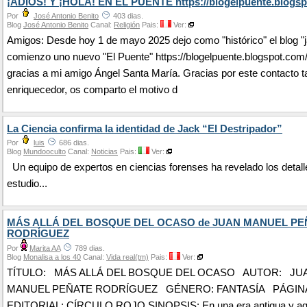
¡ADIÓS! Y ¡HOLA! EN EL PUENTE https://blogelpuente.blogsp
Por
José Antonio Benito
403 dias.
Blog
José Antonio Benito
Canal:
Religión
Pais:
Ver:
Amigos: Desde hoy 1 de mayo 2025 dejo como "histórico" el blog "j
comienzo uno nuevo "El Puente" https://blogelpuente.blogspot.com
gracias a mi amigo Ángel Santa María. Gracias por este contacto t
enriquecedor, os comparto el motivo d
La Ciencia confirma la identidad de Jack “El Destripador”
Por
luis
686 dias.
Blog
Mundooculto
Canal:
Noticias
Pais:
Ver:
Un equipo de expertos en ciencias forenses ha revelado los detall
estudio...
MÁS ALLÁ DEL BOSQUE DEL OCASO de JUAN MANUEL PE
RODRÍGUEZ
Por
Marita AA
789 dias.
Blog
Monalisa a los 40
Canal:
Vida real(tm)
Pais:
Ver:
TÍTULO: MÁS ALLÁ DEL BOSQUE DEL OCASO AUTOR: JU
MANUEL PEÑATE RODRÍGUEZ GÉNERO: FANTASÍA PÁGINAS
EDITORIAL: CÍRCULO ROJO SINOPSIS: En una era antigua y ago