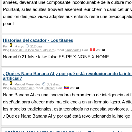
années, devenant une composante incontournable de la culture mo
Pourtant, si les adultes trouvent aisément leur chemin dans cet univ
question des jeux vidéo adaptés aux enfants reste une préoccupat
pour l
Historias del cazador - Los titanes
Por
Iikaryo
212 dias.
Blog
Diario de un loco No cualquiera
Canal:
Variedades
Pais:
Ver:
Normal 0 21 false false false ES-PE X-NONE X-NONE
¿Qué es Nano Banana AI y por qué está revolucionando la inte
artificial?
Por
Manuel Menendez
339 dias.
Blog
blog.facilweb.net
Canal:
Internet
Pais:
Ver:
Nano Banana AI es una innovadora herramienta de inteligencia artifi
diseñada para ofrecer máxima eficiencia en un formato ligero. A dif
los modelos tradicionales, esta tecnología no necesita servidores
¿Qué es Nano Banana AI y por qué está revolucionando la intelige