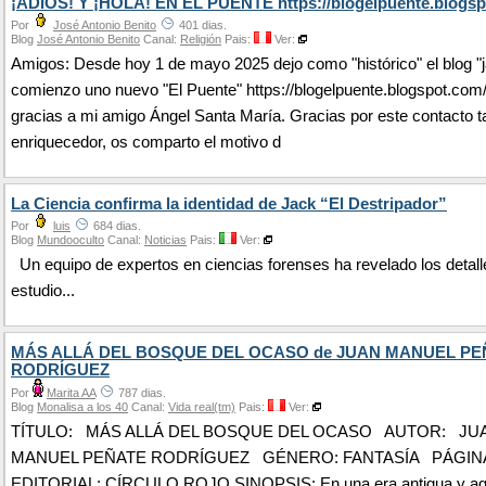
¡ADIÓS! Y ¡HOLA! EN EL PUENTE https://blogelpuente.blogsp
Por
José Antonio Benito
401 dias.
Blog
José Antonio Benito
Canal:
Religión
Pais:
Ver:
Amigos: Desde hoy 1 de mayo 2025 dejo como "histórico" el blog "j
comienzo uno nuevo "El Puente" https://blogelpuente.blogspot.com
gracias a mi amigo Ángel Santa María. Gracias por este contacto t
enriquecedor, os comparto el motivo d
La Ciencia confirma la identidad de Jack “El Destripador”
Por
luis
684 dias.
Blog
Mundooculto
Canal:
Noticias
Pais:
Ver:
Un equipo de expertos en ciencias forenses ha revelado los detall
estudio...
MÁS ALLÁ DEL BOSQUE DEL OCASO de JUAN MANUEL PE
RODRÍGUEZ
Por
Marita AA
787 dias.
Blog
Monalisa a los 40
Canal:
Vida real(tm)
Pais:
Ver:
TÍTULO: MÁS ALLÁ DEL BOSQUE DEL OCASO AUTOR: JU
MANUEL PEÑATE RODRÍGUEZ GÉNERO: FANTASÍA PÁGINAS
EDITORIAL: CÍRCULO ROJO SINOPSIS: En una era antigua y ago