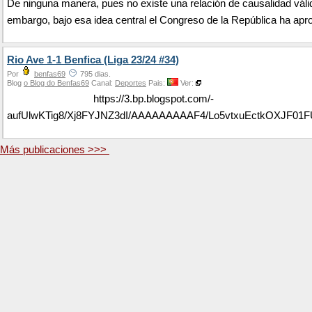
De ninguna manera, pues no existe una relación de causalidad váli
embargo, bajo esa idea central el Congreso de la República ha apro
Rio Ave 1-1 Benfica (Liga 23/24 #34)
Por
benfas69
795 dias.
Blog
o Blog do Benfas69
Canal:
Deportes
Pais:
Ver:
https://3.bp.blogspot.com/-
aufUlwKTig8/Xj8FYJNZ3dI/AAAAAAAAAF4/Lo5vtxuEctkOXJF0
Más publicaciones >>>