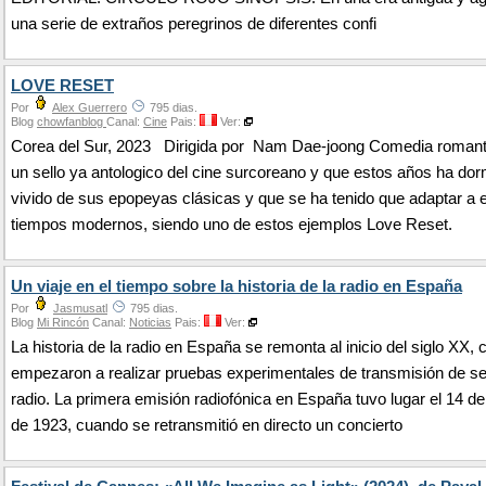
una serie de extraños peregrinos de diferentes confi
LOVE RESET
Por
Alex Guerrero
795 dias.
Blog
chowfanblog
Canal:
Cine
Pais:
Ver:
Corea del Sur, 2023 Dirigida por Nam Dae-joong Comedia romant
un sello ya antologico del cine surcoreano y que estos años ha dor
vivido de sus epopeyas clásicas y que se ha tenido que adaptar a 
tiempos modernos, siendo uno de estos ejemplos Love Reset.
Un viaje en el tiempo sobre la historia de la radio en España
Por
Jasmusatl
795 dias.
Blog
Mi Rincón
Canal:
Noticias
Pais:
Ver:
La historia de la radio en España se remonta al inicio del siglo XX,
empezaron a realizar pruebas experimentales de transmisión de s
radio. La primera emisión radiofónica en España tuvo lugar el 14 d
de 1923, cuando se retransmitió en directo un concierto