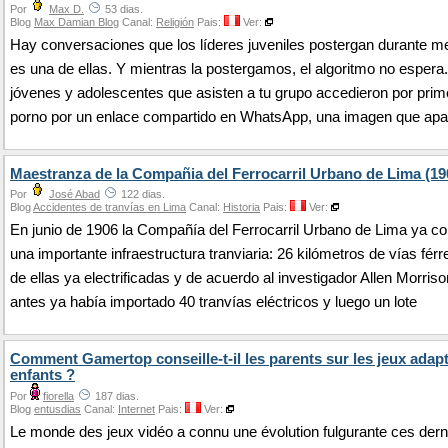
Por
Max D.
53 dias.
Blog
Max Damian Blog
Canal:
Religión
Pais:
Ver:
Hay conversaciones que los líderes juveniles postergan durante m
es una de ellas. Y mientras la postergamos, el algoritmo no esper
jóvenes y adolescentes que asisten a tu grupo accedieron por prim
porno por un enlace compartido en WhatsApp, una imagen que apa
Maestranza de la Compañia del Ferrocarril Urbano de Lima (19
Por
José Abad
122 dias.
Blog
Accidentes de tranvías en Lima
Canal:
Historia
Pais:
Ver:
En junio de 1906 la Compañía del Ferrocarril Urbano de Lima ya c
una importante infraestructura tranviaria: 26 kilómetros de vías férr
de ellas ya electrificadas y de acuerdo al investigador Allen Morris
antes ya había importado 40 tranvías eléctricos y luego un lote
Comment Gamertop conseille-t-il les parents sur les jeux adap
enfants ?
Por
fiorella
187 dias.
Blog
entusdias
Canal:
Internet
Pais:
Ver:
Le monde des jeux vidéo a connu une évolution fulgurante ces dern