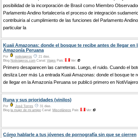
posibilidad de la incorporación de Brasil como Miembro Observador
Parlamento Andino fortalecería el proceso de integración sudameri
contribuiría al cumplimiento de las funciones del Parlamento Andino
particular la
Kuaii Amazonas: donde el bosque te recibe antes de llegar en l
Amazonía Peruana
Por
notiviajeros
21 dias.
Blog
Notiviajeros.com
Canal:
Viajes
Pais:
Ver:
Primero desaparecen las carreteras. Luego, el ruido. Cuando el bot
desliza Leer más La entrada Kuaii Amazonas: donde el bosque te r
de llegar en la Amazonía Peruana se publicó primero en NotiViajero
Runa y sus prioridades (vinilos)
Por
José Torres
31 dias.
Blog
la mujer de mi amigo
Canal:
Misceláneos
Pais:
Ver:
Cómo hablarle a tus jóvenes de pornografía sin que se cierren