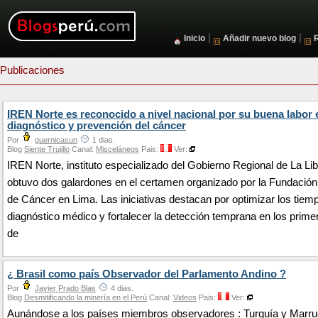
|
|
Inicio
Añadir nuevo blog
Publicaciones
IREN Norte es reconocido a nivel nacional por su buena labor 
diagnóstico y prevención del cáncer
Por
guernicasun
1 dias.
Blog
Siente Trujillo
Canal:
Misceláneos
Pais:
Ver:
IREN Norte, instituto especializado del Gobierno Regional de La Li
obtuvo dos galardones en el certamen organizado por la Fundació
de Cáncer en Lima. Las iniciativas destacan por optimizar los tiem
diagnóstico médico y fortalecer la detección temprana en los prime
de
¿ Brasil como país Observador del Parlamento Andino ?
Por
Javier Prado Blas
4 dias.
Blog
Desmitificando la minería en el Perú
Canal:
Videos
Pais:
Ver:
Aunándose a los países miembros observadores : Turquía y Marru