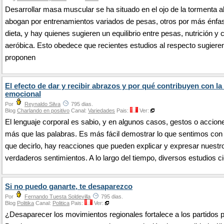
Desarrollar masa muscular se ha situado en el ojo de la tormenta 
abogan por entrenamientos variados de pesas, otros por más énfas
dieta, y hay quienes sugieren un equilibrio entre pesas, nutrición y 
aeróbica. Esto obedece que recientes estudios al respecto sugiere
proponen
El efecto de dar y recibir abrazos y por qué contribuyen con la
emocional
Por
Reynaldo Silva
795 dias.
Blog
Charlando en positivo
Canal:
Variedades
Pais:
Ver:
El lenguaje corporal es sabio, y en algunos casos, gestos o accion
más que las palabras. Es más fácil demostrar lo que sentimos con
que decirlo, hay reacciones que pueden explicar y expresar nuestr
verdaderos sentimientos. A lo largo del tiempo, diversos estudios c
Si no puedo ganarte, te desaparezco
Por
Fernando Tuesta Soldevilla
795 dias.
Blog
Politika
Canal:
Politica
Pais:
Ver:
¿Desaparecer los movimientos regionales fortalece a los partidos p