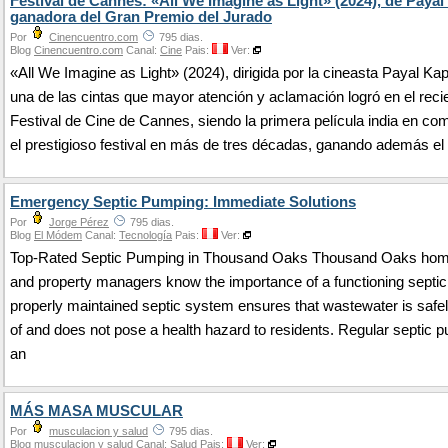
Festival de Cannes: «All We Imagine as Light» (2024), de Payal
ganadora del Gran Premio del Jurado
Por
Cinencuentro.com
795 dias.
Blog
Cinencuentro.com
Canal:
Cine
Pais:
Ver:
«All We Imagine as Light» (2024), dirigida por la cineasta Payal Kap
una de las cintas que mayor atención y aclamación logró en el reci
Festival de Cine de Cannes, siendo la primera película india en co
el prestigioso festival en más de tres décadas, ganando además el
Emergency Septic Pumping: Immediate Solutions
Por
Jorge Pérez
795 dias.
Blog
El Módem
Canal:
Tecnología
Pais:
Ver:
Top-Rated Septic Pumping in Thousand Oaks Thousand Oaks ho
and property managers know the importance of a functioning septi
properly maintained septic system ensures that wastewater is safe
of and does not pose a health hazard to residents. Regular septic 
an
MÁS MASA MUSCULAR
Por
musculacion y salud
795 dias.
Blog
musculacion y salud
Canal:
Salud
Pais:
Ver: