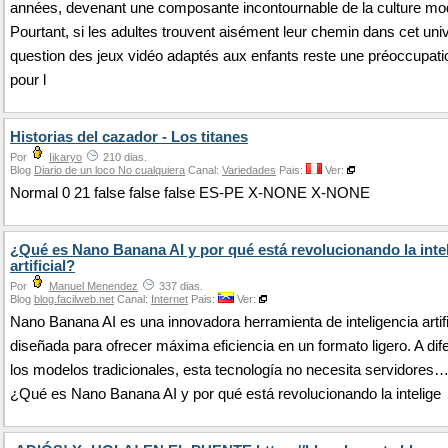
années, devenant une composante incontournable de la culture mo
Pourtant, si les adultes trouvent aisément leur chemin dans cet univ
question des jeux vidéo adaptés aux enfants reste une préoccupat
pour l
Historias del cazador - Los titanes
Por
Iikaryo
210 dias.
Blog
Diario de un loco No cualquiera
Canal:
Variedades
Pais:
Ver:
Normal 0 21 false false false ES-PE X-NONE X-NONE
¿Qué es Nano Banana AI y por qué está revolucionando la inte
artificial?
Por
Manuel Menendez
337 dias.
Blog
blog.facilweb.net
Canal:
Internet
Pais:
Ver:
Nano Banana AI es una innovadora herramienta de inteligencia artifi
diseñada para ofrecer máxima eficiencia en un formato ligero. A dif
los modelos tradicionales, esta tecnología no necesita servidores
¿Qué es Nano Banana AI y por qué está revolucionando la intelige