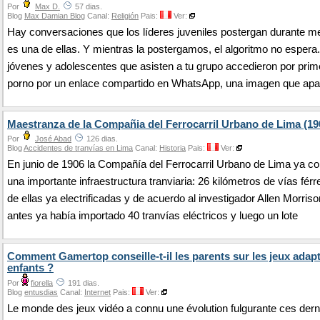
Por
Max D.
57 dias.
Blog
Max Damian Blog
Canal:
Religión
Pais:
Ver:
Hay conversaciones que los líderes juveniles postergan durante m
es una de ellas. Y mientras la postergamos, el algoritmo no esper
jóvenes y adolescentes que asisten a tu grupo accedieron por prim
porno por un enlace compartido en WhatsApp, una imagen que apa
Maestranza de la Compañia del Ferrocarril Urbano de Lima (19
Por
José Abad
126 dias.
Blog
Accidentes de tranvías en Lima
Canal:
Historia
Pais:
Ver:
En junio de 1906 la Compañía del Ferrocarril Urbano de Lima ya c
una importante infraestructura tranviaria: 26 kilómetros de vías férr
de ellas ya electrificadas y de acuerdo al investigador Allen Morris
antes ya había importado 40 tranvías eléctricos y luego un lote
Comment Gamertop conseille-t-il les parents sur les jeux adap
enfants ?
Por
fiorella
191 dias.
Blog
entusdias
Canal:
Internet
Pais:
Ver:
Le monde des jeux vidéo a connu une évolution fulgurante ces dern