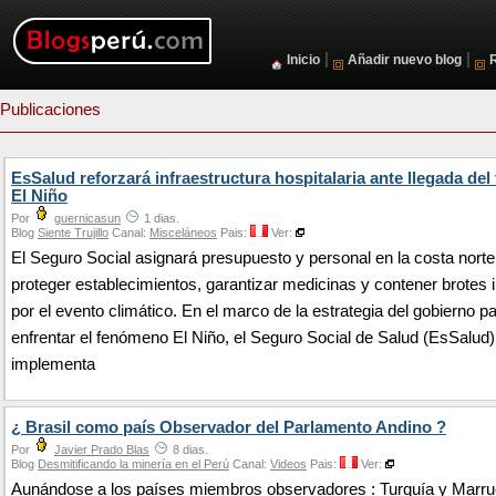
|
|
Inicio
Añadir nuevo blog
Publicaciones
EsSalud reforzará infraestructura hospitalaria ante llegada de
El Niño
Por
guernicasun
1 dias.
Blog
Siente Trujillo
Canal:
Misceláneos
Pais:
Ver:
El Seguro Social asignará presupuesto y personal en la costa norte
proteger establecimientos, garantizar medicinas y contener brotes 
por el evento climático. En el marco de la estrategia del gobierno p
enfrentar el fenómeno El Niño, el Seguro Social de Salud (EsSalud)
implementa
¿ Brasil como país Observador del Parlamento Andino ?
Por
Javier Prado Blas
8 dias.
Blog
Desmitificando la minería en el Perú
Canal:
Videos
Pais:
Ver:
Aunándose a los países miembros observadores : Turquía y Marru