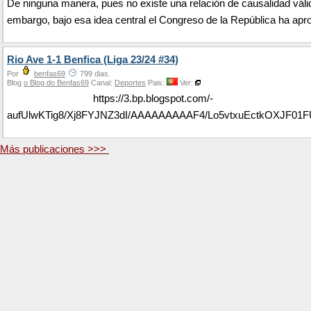
De ninguna manera, pues no existe una relación de causalidad váli
embargo, bajo esa idea central el Congreso de la República ha apro
Rio Ave 1-1 Benfica (Liga 23/24 #34)
Por
benfas69
799 dias.
Blog
o Blog do Benfas69
Canal:
Deportes
Pais:
Ver:
https://3.bp.blogspot.com/-
aufUlwKTig8/Xj8FYJNZ3dI/AAAAAAAAAF4/Lo5vtxuEctkOXJF0
Más publicaciones >>>