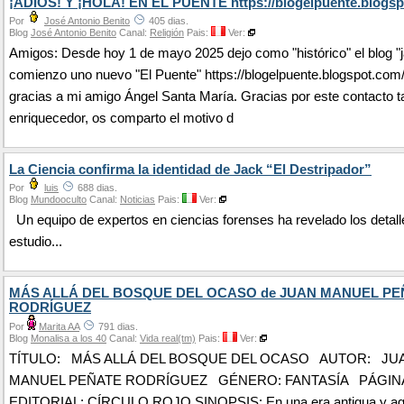
¡ADIÓS! Y ¡HOLA! EN EL PUENTE https://blogelpuente.blogsp
Por
José Antonio Benito
405 dias.
Blog
José Antonio Benito
Canal:
Religión
Pais:
Ver:
Amigos: Desde hoy 1 de mayo 2025 dejo como "histórico" el blog "j
comienzo uno nuevo "El Puente" https://blogelpuente.blogspot.com
gracias a mi amigo Ángel Santa María. Gracias por este contacto t
enriquecedor, os comparto el motivo d
La Ciencia confirma la identidad de Jack “El Destripador”
Por
luis
688 dias.
Blog
Mundooculto
Canal:
Noticias
Pais:
Ver:
Un equipo de expertos en ciencias forenses ha revelado los detall
estudio...
MÁS ALLÁ DEL BOSQUE DEL OCASO de JUAN MANUEL PE
RODRÍGUEZ
Por
Marita AA
791 dias.
Blog
Monalisa a los 40
Canal:
Vida real(tm)
Pais:
Ver:
TÍTULO: MÁS ALLÁ DEL BOSQUE DEL OCASO AUTOR: JU
MANUEL PEÑATE RODRÍGUEZ GÉNERO: FANTASÍA PÁGINAS
EDITORIAL: CÍRCULO ROJO SINOPSIS: En una era antigua y ago