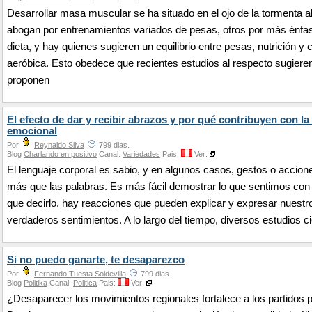
Desarrollar masa muscular se ha situado en el ojo de la tormenta 
abogan por entrenamientos variados de pesas, otros por más énfas
dieta, y hay quienes sugieren un equilibrio entre pesas, nutrición y 
aeróbica. Esto obedece que recientes estudios al respecto sugiere
proponen
El efecto de dar y recibir abrazos y por qué contribuyen con la
emocional
Por
Reynaldo Silva
799 dias.
Blog
Charlando en positivo
Canal:
Variedades
Pais:
Ver:
El lenguaje corporal es sabio, y en algunos casos, gestos o accion
más que las palabras. Es más fácil demostrar lo que sentimos con
que decirlo, hay reacciones que pueden explicar y expresar nuestr
verdaderos sentimientos. A lo largo del tiempo, diversos estudios c
Si no puedo ganarte, te desaparezco
Por
Fernando Tuesta Soldevilla
799 dias.
Blog
Politika
Canal:
Politica
Pais:
Ver:
¿Desaparecer los movimientos regionales fortalece a los partidos p