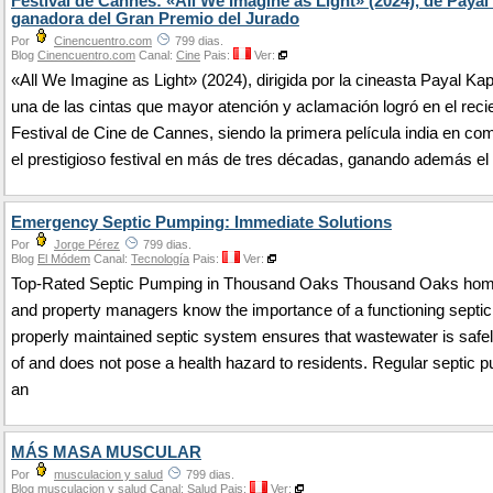
Festival de Cannes: «All We Imagine as Light» (2024), de Payal
ganadora del Gran Premio del Jurado
Por
Cinencuentro.com
799 dias.
Blog
Cinencuentro.com
Canal:
Cine
Pais:
Ver:
«All We Imagine as Light» (2024), dirigida por la cineasta Payal Kap
una de las cintas que mayor atención y aclamación logró en el reci
Festival de Cine de Cannes, siendo la primera película india en co
el prestigioso festival en más de tres décadas, ganando además el
Emergency Septic Pumping: Immediate Solutions
Por
Jorge Pérez
799 dias.
Blog
El Módem
Canal:
Tecnología
Pais:
Ver:
Top-Rated Septic Pumping in Thousand Oaks Thousand Oaks ho
and property managers know the importance of a functioning septi
properly maintained septic system ensures that wastewater is safe
of and does not pose a health hazard to residents. Regular septic 
an
MÁS MASA MUSCULAR
Por
musculacion y salud
799 dias.
Blog
musculacion y salud
Canal:
Salud
Pais:
Ver: