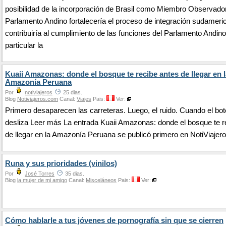
posibilidad de la incorporación de Brasil como Miembro Observador
Parlamento Andino fortalecería el proceso de integración sudameri
contribuiría al cumplimiento de las funciones del Parlamento Andino
particular la
Kuaii Amazonas: donde el bosque te recibe antes de llegar en l
Amazonía Peruana
Por
notiviajeros
25 dias.
Blog
Notiviajeros.com
Canal:
Viajes
Pais:
Ver:
Primero desaparecen las carreteras. Luego, el ruido. Cuando el bot
desliza Leer más La entrada Kuaii Amazonas: donde el bosque te r
de llegar en la Amazonía Peruana se publicó primero en NotiViajero
Runa y sus prioridades (vinilos)
Por
José Torres
35 dias.
Blog
la mujer de mi amigo
Canal:
Misceláneos
Pais:
Ver:
Cómo hablarle a tus jóvenes de pornografía sin que se cierren