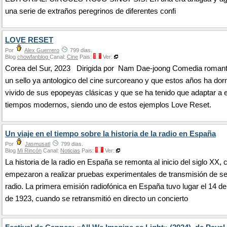
una serie de extraños peregrinos de diferentes confi
LOVE RESET
Por
Alex Guerrero
799 dias.
Blog
chowfanblog
Canal:
Cine
Pais:
Ver:
Corea del Sur, 2023 Dirigida por Nam Dae-joong Comedia romant
un sello ya antologico del cine surcoreano y que estos años ha dor
vivido de sus epopeyas clásicas y que se ha tenido que adaptar a 
tiempos modernos, siendo uno de estos ejemplos Love Reset.
Un viaje en el tiempo sobre la historia de la radio en España
Por
Jasmusatl
799 dias.
Blog
Mi Rincón
Canal:
Noticias
Pais:
Ver:
La historia de la radio en España se remonta al inicio del siglo XX,
empezaron a realizar pruebas experimentales de transmisión de s
radio. La primera emisión radiofónica en España tuvo lugar el 14 d
de 1923, cuando se retransmitió en directo un concierto