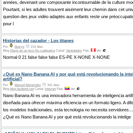
années, devenant une composante incontournable de la culture mo
Pourtant, si les adultes trouvent aisément leur chemin dans cet univ
question des jeux vidéo adaptés aux enfants reste une préoccupat
pour l
Historias del cazador - Los titanes
Por
Iikaryo
214 dias.
Blog
Diario de un loco No cualquiera
Canal:
Variedades
Pais:
Ver:
Normal 0 21 false false false ES-PE X-NONE X-NONE
¿Qué es Nano Banana AI y por qué está revolucionando la inte
artificial?
Por
Manuel Menendez
341 dias.
Blog
blog.facilweb.net
Canal:
Internet
Pais:
Ver:
Nano Banana AI es una innovadora herramienta de inteligencia artifi
diseñada para ofrecer máxima eficiencia en un formato ligero. A dif
los modelos tradicionales, esta tecnología no necesita servidores
¿Qué es Nano Banana AI y por qué está revolucionando la intelige