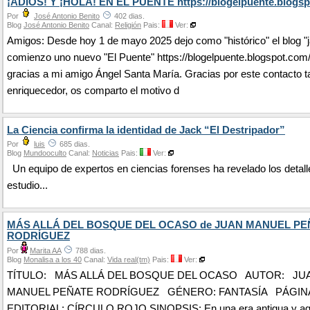
¡ADIÓS! Y ¡HOLA! EN EL PUENTE https://blogelpuente.blogsp
Por
José Antonio Benito
402 dias.
Blog
José Antonio Benito
Canal:
Religión
Pais:
Ver:
Amigos: Desde hoy 1 de mayo 2025 dejo como "histórico" el blog "j
comienzo uno nuevo "El Puente" https://blogelpuente.blogspot.com
gracias a mi amigo Ángel Santa María. Gracias por este contacto t
enriquecedor, os comparto el motivo d
La Ciencia confirma la identidad de Jack “El Destripador”
Por
luis
685 dias.
Blog
Mundooculto
Canal:
Noticias
Pais:
Ver:
Un equipo de expertos en ciencias forenses ha revelado los detall
estudio...
MÁS ALLÁ DEL BOSQUE DEL OCASO de JUAN MANUEL PE
RODRÍGUEZ
Por
Marita AA
788 dias.
Blog
Monalisa a los 40
Canal:
Vida real(tm)
Pais:
Ver:
TÍTULO: MÁS ALLÁ DEL BOSQUE DEL OCASO AUTOR: JU
MANUEL PEÑATE RODRÍGUEZ GÉNERO: FANTASÍA PÁGINAS
EDITORIAL: CÍRCULO ROJO SINOPSIS: En una era antigua y ago