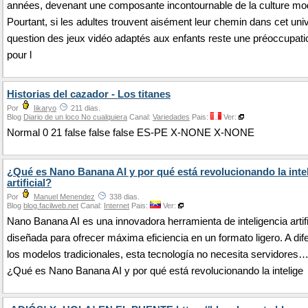
années, devenant une composante incontournable de la culture mo
Pourtant, si les adultes trouvent aisément leur chemin dans cet univ
question des jeux vidéo adaptés aux enfants reste une préoccupat
pour l
Historias del cazador - Los titanes
Por
Iikaryo
211 dias.
Blog
Diario de un loco No cualquiera
Canal:
Variedades
Pais:
Ver:
Normal 0 21 false false false ES-PE X-NONE X-NONE
¿Qué es Nano Banana AI y por qué está revolucionando la inte
artificial?
Por
Manuel Menendez
338 dias.
Blog
blog.facilweb.net
Canal:
Internet
Pais:
Ver:
Nano Banana AI es una innovadora herramienta de inteligencia artifi
diseñada para ofrecer máxima eficiencia en un formato ligero. A dif
los modelos tradicionales, esta tecnología no necesita servidores
¿Qué es Nano Banana AI y por qué está revolucionando la intelige