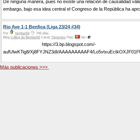
De ninguna manera, pues no existe una relación de causalidad váli
embargo, bajo esa idea central el Congreso de la República ha apro
Rio Ave 1-1 Benfica (Liga 23/24 #34)
Por
benfas69
796 dias.
Blog
o Blog do Benfas69
Canal:
Deportes
Pais:
Ver:
https://3.bp.blogspot.com/-
aufUlwKTig8/Xj8FYJNZ3dI/AAAAAAAAAF4/Lo5vtxuEctkOXJF0
Más publicaciones >>>