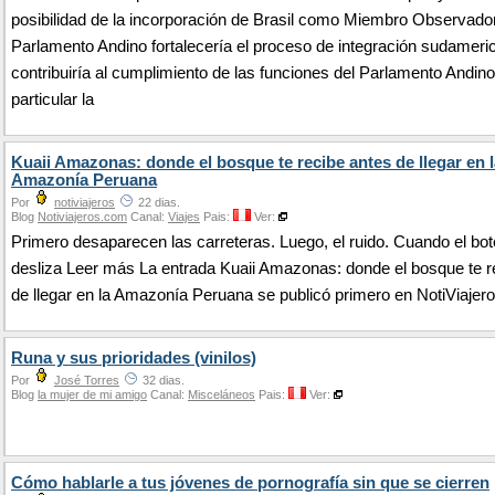
posibilidad de la incorporación de Brasil como Miembro Observador
Parlamento Andino fortalecería el proceso de integración sudameri
contribuiría al cumplimiento de las funciones del Parlamento Andino
particular la
Kuaii Amazonas: donde el bosque te recibe antes de llegar en l
Amazonía Peruana
Por
notiviajeros
22 dias.
Blog
Notiviajeros.com
Canal:
Viajes
Pais:
Ver:
Primero desaparecen las carreteras. Luego, el ruido. Cuando el bot
desliza Leer más La entrada Kuaii Amazonas: donde el bosque te r
de llegar en la Amazonía Peruana se publicó primero en NotiViajero
Runa y sus prioridades (vinilos)
Por
José Torres
32 dias.
Blog
la mujer de mi amigo
Canal:
Misceláneos
Pais:
Ver:
Cómo hablarle a tus jóvenes de pornografía sin que se cierren