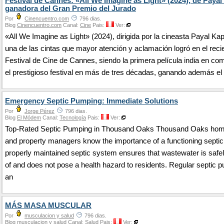
Festival de Cannes: «All We Imagine as Light» (2024), de Payal
ganadora del Gran Premio del Jurado
Por
Cinencuentro.com
796 dias.
Blog
Cinencuentro.com
Canal:
Cine
Pais:
Ver:
«All We Imagine as Light» (2024), dirigida por la cineasta Payal Kap
una de las cintas que mayor atención y aclamación logró en el reci
Festival de Cine de Cannes, siendo la primera película india en co
el prestigioso festival en más de tres décadas, ganando además el
Emergency Septic Pumping: Immediate Solutions
Por
Jorge Pérez
796 dias.
Blog
El Módem
Canal:
Tecnología
Pais:
Ver:
Top-Rated Septic Pumping in Thousand Oaks Thousand Oaks ho
and property managers know the importance of a functioning septi
properly maintained septic system ensures that wastewater is safe
of and does not pose a health hazard to residents. Regular septic 
an
MÁS MASA MUSCULAR
Por
musculacion y salud
796 dias.
Blog
musculacion y salud
Canal:
Salud
Pais:
Ver: