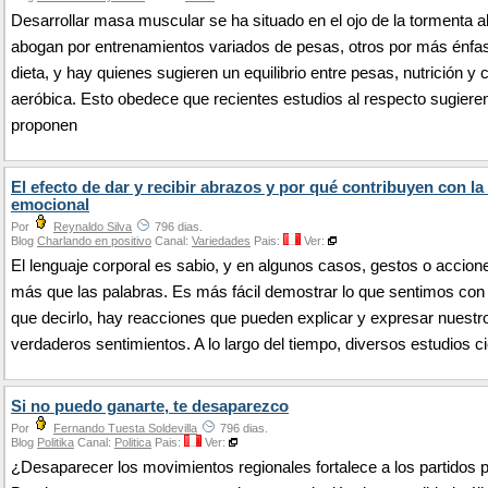
Desarrollar masa muscular se ha situado en el ojo de la tormenta 
abogan por entrenamientos variados de pesas, otros por más énfas
dieta, y hay quienes sugieren un equilibrio entre pesas, nutrición y 
aeróbica. Esto obedece que recientes estudios al respecto sugiere
proponen
El efecto de dar y recibir abrazos y por qué contribuyen con la
emocional
Por
Reynaldo Silva
796 dias.
Blog
Charlando en positivo
Canal:
Variedades
Pais:
Ver:
El lenguaje corporal es sabio, y en algunos casos, gestos o accion
más que las palabras. Es más fácil demostrar lo que sentimos con
que decirlo, hay reacciones que pueden explicar y expresar nuestr
verdaderos sentimientos. A lo largo del tiempo, diversos estudios c
Si no puedo ganarte, te desaparezco
Por
Fernando Tuesta Soldevilla
796 dias.
Blog
Politika
Canal:
Politica
Pais:
Ver:
¿Desaparecer los movimientos regionales fortalece a los partidos p