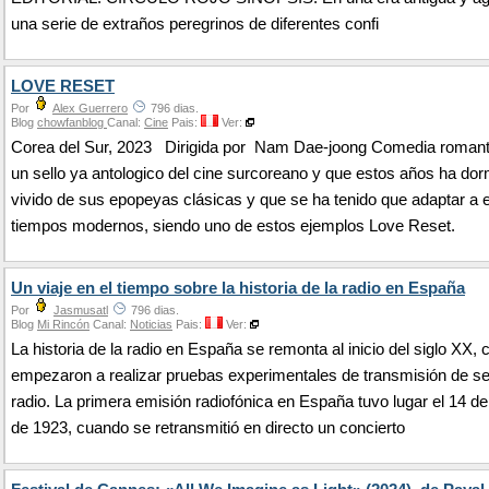
una serie de extraños peregrinos de diferentes confi
LOVE RESET
Por
Alex Guerrero
796 dias.
Blog
chowfanblog
Canal:
Cine
Pais:
Ver:
Corea del Sur, 2023 Dirigida por Nam Dae-joong Comedia romant
un sello ya antologico del cine surcoreano y que estos años ha dor
vivido de sus epopeyas clásicas y que se ha tenido que adaptar a 
tiempos modernos, siendo uno de estos ejemplos Love Reset.
Un viaje en el tiempo sobre la historia de la radio en España
Por
Jasmusatl
796 dias.
Blog
Mi Rincón
Canal:
Noticias
Pais:
Ver:
La historia de la radio en España se remonta al inicio del siglo XX,
empezaron a realizar pruebas experimentales de transmisión de s
radio. La primera emisión radiofónica en España tuvo lugar el 14 d
de 1923, cuando se retransmitió en directo un concierto