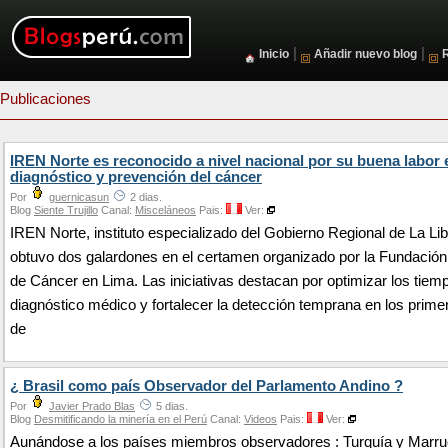
|
|
Inicio
Añadir nuevo blog
Publicaciones
IREN Norte es reconocido a nivel nacional por su buena labor 
diagnóstico y prevención del cáncer
Por
guernicasun
2 dias.
Blog
Siente Trujillo
Canal:
Misceláneos
Pais:
Ver:
IREN Norte, instituto especializado del Gobierno Regional de La Li
obtuvo dos galardones en el certamen organizado por la Fundació
de Cáncer en Lima. Las iniciativas destacan por optimizar los tiem
diagnóstico médico y fortalecer la detección temprana en los prime
de
¿ Brasil como país Observador del Parlamento Andino ?
Por
Javier Prado Blas
5 dias.
Blog
Desmitificando la minería en el Perú
Canal:
Videos
Pais:
Ver:
Aunándose a los países miembros observadores : Turquía y Marru