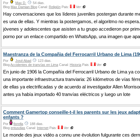
Por
Max D.
54 dias.
Blog
Max Damian Blog
Canal:
Religión
Pais:
Ver:
Hay conversaciones que los líderes juveniles postergan durante m
es una de ellas. Y mientras la postergamos, el algoritmo no esper
jóvenes y adolescentes que asisten a tu grupo accedieron por prim
porno por un enlace compartido en WhatsApp, una imagen que apa
Maestranza de la Compañia del Ferrocarril Urbano de Lima (19
Por
José Abad
123 dias.
Blog
Accidentes de tranvías en Lima
Canal:
Historia
Pais:
Ver:
En junio de 1906 la Compañía del Ferrocarril Urbano de Lima ya c
una importante infraestructura tranviaria: 26 kilómetros de vías férr
de ellas ya electrificadas y de acuerdo al investigador Allen Morris
antes ya había importado 40 tranvías eléctricos y luego un lote
Comment Gamertop conseille-t-il les parents sur les jeux adap
enfants ?
Por
fiorella
188 dias.
Blog
entusdias
Canal:
Internet
Pais:
Ver:
Le monde des jeux vidéo a connu une évolution fulgurante ces dern